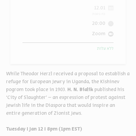
12.01
ה
אנגלית
מיוחדי
כח בטבת
20:00
Zoom
ללא עלות
While Theodor Herzl received a proposal to establish a
refuge for European Jewry in Uganda, the Kishinev
pogrom took place in 1903.
H. N. Bialik
published his
‘City of Slaughter’ – an expression of protest against
Jewish life in the Diaspora that would inspire an
entire generation of Zionist Jews.
Tuesday I Jan 12 I 8pm (1pm EST)