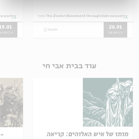
The Zionist Movement through Hebrew poetry
מתוך:
ew poetry
19.01
26.01
zoom
ג' | 20:00
ג' | 20:00
עוד בבית אבי חי
מותו של איש האלוהים: קריאה
 -