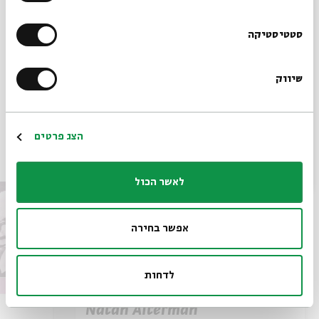
הורדת מקורות
שיתוף
הוספה ליומן
הרשמו לניוזלטר שלנו
סטטיסטיקה
הרשמה לאירועים דומים
שיווק
*כתובת דוא"ל
תגיות:
Bialik
City of Slaughter
The Zionist Movement
Zionist history
Dr. Asael Ableman
Hebrew poetry
הרשמה
הצג פרטים
אירועים נוספים בסדרה
לאשר הכול
אפשר בחירה
לדחות
Natan Alterman