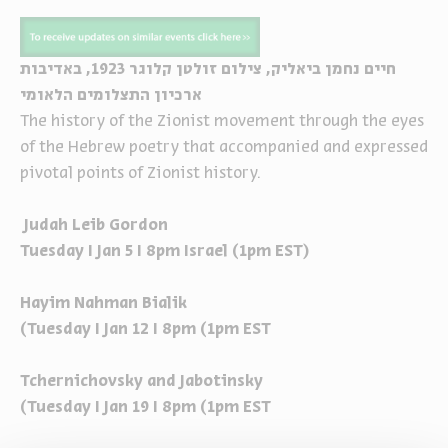
חיים נחמן ביאליק, צילום זולטן קלוגר 1923, באדיבות
ארכיון התצלומים הלאומי
The history of the Zionist movement through the eyes
of the Hebrew poetry that accompanied and expressed
pivotal points of Zionist history.
Judah Leib Gordon
Tuesday I Jan 5 I 8pm Israel (1pm EST)
Hayim Nahman Bialik
(Tuesday I Jan 12 I 8pm (1pm EST
Tchernichovsky and Jabotinsky
(Tuesday I Jan 19 I 8pm (1pm EST