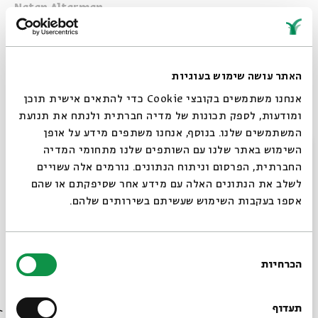
Natan Alterman
(Tuesday I Jan 26 I 8pm (1pm EST
האתר עושה שימוש בעוגיות
אנחנו משתמשים בקובצי Cookie כדי להתאים אישית תוכן
ומודעות, לספק תכונות של מדיה חברתית ולנתח את תנועת
קרדיטים לתמונות:
המשתמשים שלנו. בנוסף, אנחנו משתפים מידע על אופן
סגור
נתן אלתרמן, 1940 עיבוד תמר הירדני באדיבות ויקיפדיה
השימוש באתר שלנו עם השותפים שלנו מתחומי המדיה
יהודה לייב גורדון באדיבות ויקיפדיה אוסף דיוויד ב. קידן
החברתית, הפרסום וניתוח הנתונים. גורמים אלה עשויים
של תמונות דיגיטליות מהארכיון הציוני המרכזי
לשלב את הנתונים האלה עם מידע אחר שסיפקתם או שהם
אספו בעקבות השימוש שעשיתם בשירותים שלהם.
טשרניחובסקי 1927 באדיבות לעמ
חיים נחמן ביאליק, צילום זולטן קלוגר 1923, באדיבות ארכיון
התצלומים הלאומי
בחירת
ז'בוטינסקי, 1934 באדיבות לעמ
הכרחיות
הסכמה
רוצים לדעת מה קורה
בבית אבי חי לפני כולם?
תעדוף