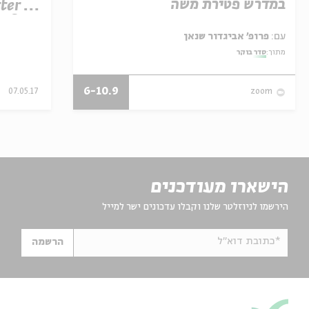
במדרש פטירת משה
ter to
of.
עם:
פרופ' אביגדור שנאן
מתוך:
סדר בוקר
6-10.9
07.05.17
zoom
הישארו מעודכנים
הירשמו לניוזלטר שלנו וקבלו עדכונים ישר למייל
*כתובת דוא"ל
הרשמה