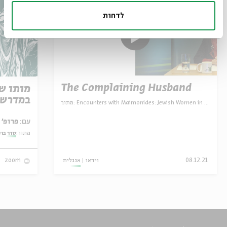
לדחות
The Complaining Husband
מותו ש
במדרש 
מתוך:
Encounters with Maimonides: Jewish Women in Cairo Genizah Society
עם:
פרופ' אביגדור שנאן
מתוך:
סדר בו
אנגלית
וידאו
08.12.21
zoom