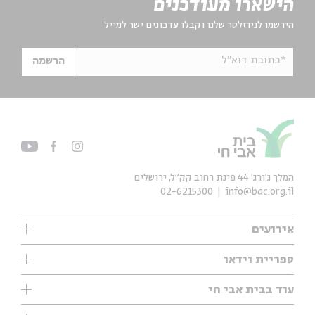
הישארו מעודכנים
הירשמו לניוזלטר שלנו וקבלו עדכונים ישר למייל
*כתובת דוא"ל
הרשמה
המלך ג'ורג' 44 פינת רחוב קק״ל, ירושלים
02-6215300
info@bac.org.il
אירועים
עיון
ספריית וידאו
אנגלית
ילדים
שיעורי בוקר
עוד בבית אבי חי
מוזיקה
מיוחדים
תערוכות
עיון