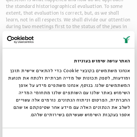
the standard historiographical evaluation. To some
extent, that evaluation is correct, but, as we shall
learn, not in all respects. We shall divide our attention
during two meetings first to the status of the Jews in
pre-Crusade Europe and, second, to the events of the
First Crusade itself and their affects.
הורדת מקורות
האתר עושה שימוש בעוגיות
שיתוף
אנחנו משתמשים בקובצי Cookie כדי להתאים אישית תוכן
ומודעות, לספק תכונות של מדיה חברתית ולנתח את תנועת
תגיות:
History
Jewish Life
Politics
Europe
Christianity
Judaism
המשתמשים שלנו. בנוסף, אנחנו משתפים מידע על אופן
סגור
השימוש באתר שלנו עם השותפים שלנו מתחומי המדיה
החברתית, הפרסום וניתוח הנתונים. גורמים אלה עשויים
לשלב את הנתונים האלה עם מידע אחר שסיפקתם או שהם
פרקים נוספים בסדרה
אספו בעקבות השימוש שעשיתם בשירותים שלהם.
בחירת