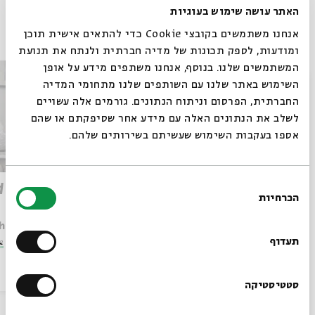
האתר עושה שימוש בעוגיות
פרקים נוספים בסדרה
אנחנו משתמשים בקובצי Cookie כדי להתאים אישית תוכן
ומודעות, לספק תכונות של מדיה חברתית ולנתח את תנועת
המשתמשים שלנו. בנוסף, אנחנו משתפים מידע על אופן
סגור
השימוש באתר שלנו עם השותפים שלנו מתחומי המדיה
החברתית, הפרסום וניתוח הנתונים. גורמים אלה עשויים
לשלב את הנתונים האלה עם מידע אחר שסיפקתם או שהם
אספו בעקבות השימוש שעשיתם בשירותים שלהם.
בחירת
The Miraculous Rebirth of an
d
הכרחיות
הסכמה
Extinct Language
רוצים לדעת מה קורה
h Gamliel
עם:
Dr. Asael Abelman, Dr. Chanoch Gamliel
בבית אבי חי לפני כולם?
תעדוף
e
מתוך:
Great Moments in the Hebrew Language
06.06.21
אנגלית
וידאו
13.06.21
הרשמו לניוזלטר שלנו
סטטיסטיקה