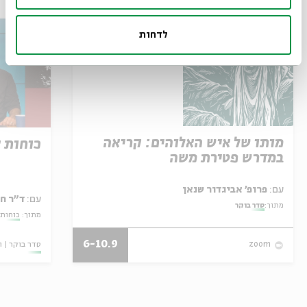
לדחות
מותו של איש האלוהים: קריאה
כוחות 
במדרש פטירת משה
עם:
פרופ' אביגדור שנאן
עם:
ד"ר ח
מתוך:
סדר בוקר
מתוך:
כוחות 
6-10.9
סדר בוקר
ו
zoom