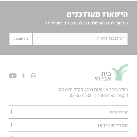
הישארו מעודכנים
הירשמו לניוזלטר שלנו וקבלו עדכונים ישר למייל
*כתובת דוא"ל
הרשמה
המלך ג'ורג' 44 פינת רחוב קק״ל, ירושלים
02-6215300
info@bac.org.il
אירועים
עיון
ספריית וידאו
אנגלית
ילדים
שיעורי בוקר