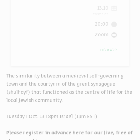
13.10
ה
אנגלית
מיוחדי
כה בתשרי
20:00
Zoom
ללא עלות
The similarity between a medieval self-governing
town and the courtyard of the great synagogue
(shulhoyf) that functioned as the centre of life for the
local Jewish community.
Tuesday I Oct. 13 I 8pm Israel (1pm EST)
Please register in advance here for our live, free of