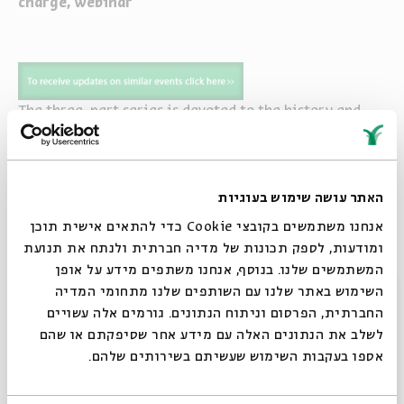
charge, webinar
The three-part series is devoted to the history and
architecture of synagogues in eastern Europe, from
the
16
th and 17th centuries until the Bolshevik
Revolution of 1917.
האתר עושה שימוש בעוגיות
אנחנו משתמשים בקובצי Cookie כדי להתאים אישית תוכן
ומודעות, לספק תכונות של מדיה חברתית ולנתח את תנועת
המשתמשים שלנו. בנוסף, אנחנו משתפים מידע על אופן
שיתוף
הוספה ליומן
הרשמה לאירועים דומים
סגור
השימוש באתר שלנו עם השותפים שלנו מתחומי המדיה
החברתית, הפרסום וניתוח הנתונים. גורמים אלה עשויים
לשלב את הנתונים האלה עם מידע אחר שסיפקתם או שהם
תגיות:
Dr. Vladimir Levin
history
architecture
Bolshevik Revolution
אספו בעקבות השימוש שעשיתם בשירותים שלהם.
אירועים נוספים בסדרה