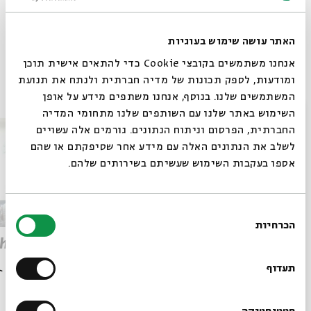
תגיות:
History
Archaeology
Israel
Judaism
האתר עושה שימוש בעוגיות
אנחנו משתמשים בקובצי Cookie כדי להתאים אישית תוכן
ומודעות, לספק תכונות של מדיה חברתית ולנתח את תנועת
פרקים נוספים בסדרה
המשתמשים שלנו. בנוסף, אנחנו משתפים מידע על אופן
סגור
השימוש באתר שלנו עם השותפים שלנו מתחומי המדיה
החברתית, הפרסום וניתוח הנתונים. גורמים אלה עשויים
לשלב את הנתונים האלה עם מידע אחר שסיפקתם או שהם
אספו בעקבות השימוש שעשיתם בשירותים שלהם.
בחירת
הכרחיות
הסכמה
רוצים לדעת מה קורה
the
Who Wrote the Dead Sea
Scrolls?
בבית אבי חי לפני כולם?
תעדוף
עם:
Dr. Oren Ableman
מתוך:
The Dead Sea Scrolls