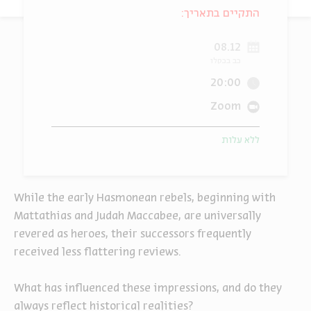
התקיים בתאריך:
ה
אנגלית
מיוחדי
08.12
כב בכסלו
20:00
Zoom
ללא עלות
While the early Hasmonean rebels, beginning with
Mattathias and Judah Maccabee, are universally
revered as heroes, their successors frequently
received less flattering reviews.
What has influenced these impressions, and do they
always reflect historical realities?