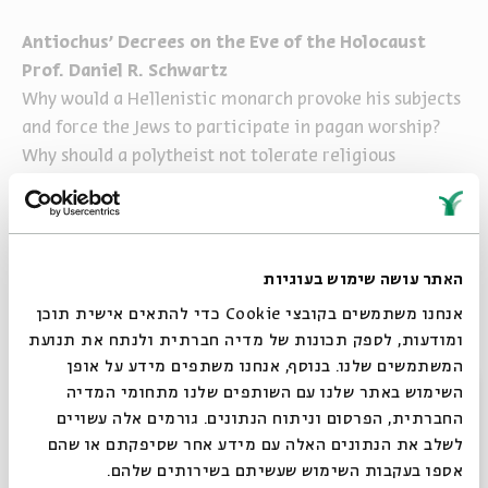
Antiochus' Decrees on the Eve of the Holocaust
Prof. Daniel R. Schwartz
Why would a Hellenistic monarch provoke his subjects
and force the Jews to participate in pagan worship?
Why should a polytheist not tolerate religious
diversity?
Tuesday I Dec. 1 I 8pm ( 1pm EST)
Reflections on the Hasmoneans: Heroic Rebels or
האתר עושה שימוש בעוגיות
Flawed Leaders?
אנחנו משתמשים בקובצי Cookie כדי להתאים אישית תוכן
ומודעות, לספק תכונות של מדיה חברתית ולנתח את תנועת
While the early Hasmonean rebels, beginning with
המשתמשים שלנו. בנוסף, אנחנו משתפים מידע על אופן
Mattathias and Judah Maccabee, are universally
סגור
השימוש באתר שלנו עם השותפים שלנו מתחומי המדיה
revered as heroes, their successors frequently
החברתית, הפרסום וניתוח הנתונים. גורמים אלה עשויים
received less flattering reviews.
לשלב את הנתונים האלה עם מידע אחר שסיפקתם או שהם
Tuesday I Dec. 8 I 8pm ( 1pm EST)
אספו בעקבות השימוש שעשיתם בשירותים שלהם.