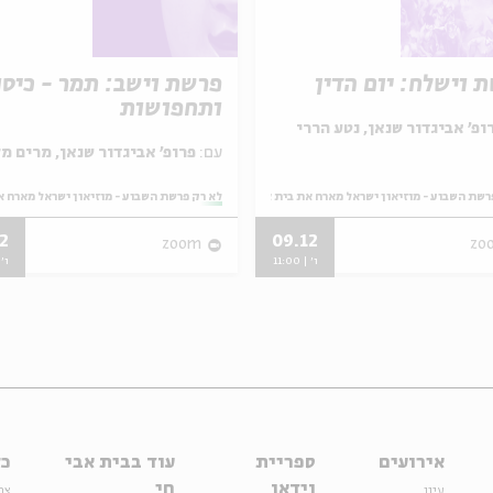
 וישלח: יום הדין
פרשת וישב: תמר - כיסו
ותחפושות
ופ' אביגדור שנאן, נטע הררי
עם:
פרופ' אביגדור שנאן, מרים מלאכי
רשת השבוע - מוזיאון ישראל מארח את בית אבי חי
מתוך:
לא רק פרשת השבוע - מוזיאון ישראל מארח א
2
09.12
zoom
zo
ו' | 11:00
ו' | 
אירועים
ספריית
עוד בבית אבי
כל
וידאו
חי
עיון
צר