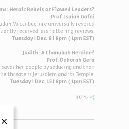
ns: Heroic Rebels or Flawed Leaders?
udah Maccabee, are universally revered
quently received less flattering reviews.
Tuesday I Dec. 8 I 8pm ( 1pm EST)
Judith: A Chanukah Heroine?
Prof. Deborah Gera
ho saves her people by seducing and then
 threatens Jerusalem and its Temple.
Tuesday I Dec. 15 I 8pm ( 1pm EST)
שיתוף
סגור