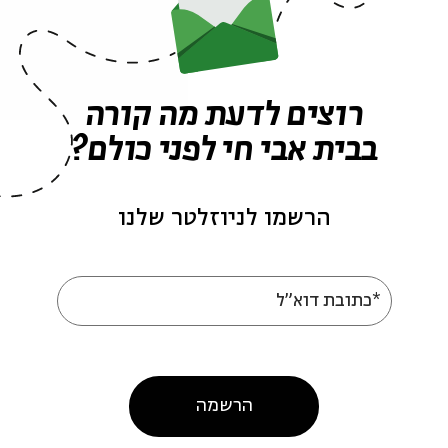
אירועים שהתקיימו
רוצים לדעת מה קורה
בבית אבי חי לפני כולם?
הרשמו לניוזלטר שלנו
*כתובת דוא"ל
Reflections on the
Hasmoneans: Heroic
Rebels or Flawed
הרשמה
Leaders?
Beit Avi Chai Presents
מתוך: