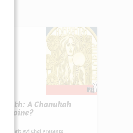
Judith: A Chanukah
Heroine?
Beit Avi Chai Presents
מתוך: