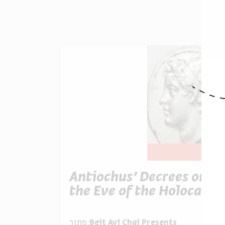
Antiochus' Decrees on
the Eve of the Holocaust
Beit Avi Chai Presents
מתוך: