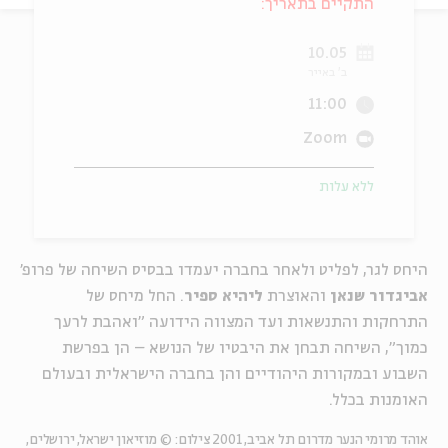
התקיים בתאריך:
ה
אנגלית
מיוחדי
10.05
ב' באייר
11:00
Zoom
ללא עלות
היחס לגר, לפליט ולאחר בחברה יעמדו בבסיס השיחה של פרופ'
אביגדור שנאן
והאוצרת
ליהיא ספיר
. החל מיחס של
התרחקות והתנשאות ועד המצווה הידועה "ואהבת לרעך
כמוך", השיחה תבחן את היבטיו של הנושא – הן בפרשת
השבוע ובמקורות היהודיים והן בחברה הישראלית ובעולם
האומנות בכלל.
אוהד מרומי הנער מדרום תל אביב, 2001 צילום: © מוזיאון ישראל, ירושלים,