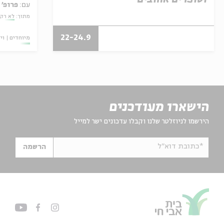
עם:
פרופ' 
מתוך:
לא רק
22-24.9
מיוחדים
וי
הישארו מעודכנים
הירשמו לניוזלטר שלנו וקבלו עדכונים ישר למייל
*כתובת דוא"ל
הרשמה