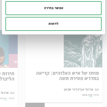
אפשר בחירה
עוד בבית אבי חי
לדחות
מותו של איש האלוהים: קריאה
חירות 
במדרש פטירת משה
הליברל
עם:
פרופ' אביגדור שנאן
עם:
פרופ' 
מתוך:
סדר בוקר
מתוך:
האופצי