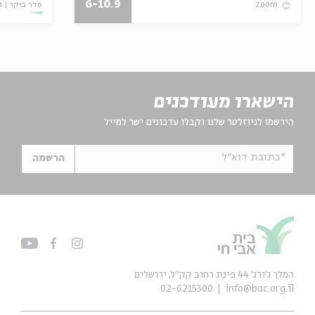
6-10.9
סדר בוקר
ו
zoom
הישארו מעודכנים
הירשמו לניוזלטר שלנו וקבלו עדכונים ישר למייל
*כתובת דוא"ל
הרשמה
המלך ג'ורג' 44 פינת רחוב קק״ל, ירושלים
02-6215300
info@bac.org.il