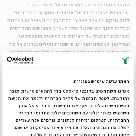
שבהם מתקיימת שיחה מעט אחרת על פרשת השבוע.
בכל מפגש משוחחים הפרופ'
אביגדור שנאן
או הרבה פרופ'
דליה מרקס
עם אחד מאוצרי המוזיאון על נושאים או רעיונות
העולים מתוך הפרשה של אותו השבוע. המפגשים מתקיימים
בסביבתם הטבעית של היצירות או המוצגים מאוספיו של
המוזיאון. טקסטים יהודיים, פרשנויות ומילים נבחנים אל מול
מוצגים מוזיאליים ועולם של דימויים. השילובים המפתיעים
יוצרים נקודת מבט חדשה ולגמרי לא שגרתית.
צפייה במפגשים שהתקיימו במסגרת הסדרה >>
האתר עושה שימוש בעוגיות
אנחנו משתמשים בקובצי Cookie כדי להתאים אישית תוכן
שיתוף
הוספה ליומן
הרשמה לאירועים דומים
ומודעות, לספק תכונות של מדיה חברתית ולנתח את תנועת
המשתמשים שלנו. בנוסף, אנחנו משתפים מידע על אופן
סגור
השימוש באתר שלנו עם השותפים שלנו מתחומי המדיה
החברתית, הפרסום וניתוח הנתונים. גורמים אלה עשויים
מתוך עמוד הוידאו >>
לשלב את הנתונים האלה עם מידע אחר שסיפקתם או שהם
אספו בעקבות השימוש שעשיתם בשירותים שלהם.