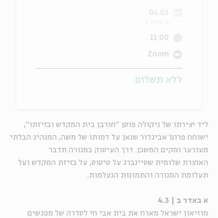
04.03
ה
אנגלית
מיוחדי
א' באדר ב'
11:00
Zoom
ללא תשלום
ליד יצירתו של ניקולה פוסן "חורבן בית המקדש ובזיזתו",
ישוחח פרופ' אביגדור שנאן על דמותו של משה, המנהיג הבלתי
מעורער ומקים המשכן. דרך העיסוק במנורה תדבר
האוצרת שלומית שטיינברג על טיטוס, על בזיזת המקדש ועל
תעלומת המנורה והתמונות הנעלמות.
א באדר ב | 4.3
מוזיאון ישראל מארח את בית אבי חי לסדרה של מפגשים