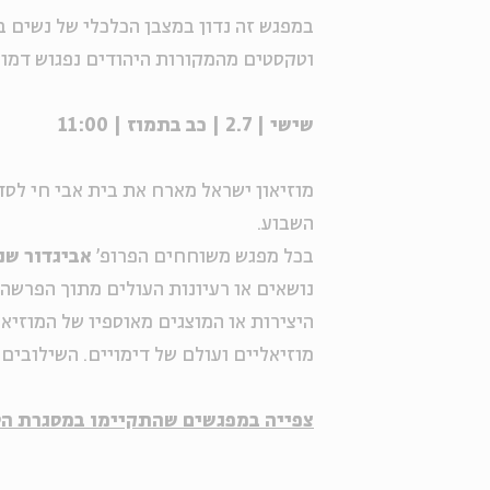
במפגש זה נדון במצבן הכלכלי של נשים ב
וטקסטים מהמקורות היהודים נפגוש דמוי
שישי | 2.7 | כב בתמוז | 11:00
מוזיאון ישראל מארח את בית אבי חי ל
השבוע.
בכל מפגש משוחחים הפרופ'
אביגדור שנ
נושאים או רעיונות העולים מתוך הפרש
היצירות או המוצגים מאוספיו של המוזיאו
מוזיאליים ועולם של דימויים. השילובים
צפייה במפגשים שהתקיימו במסגרת הס