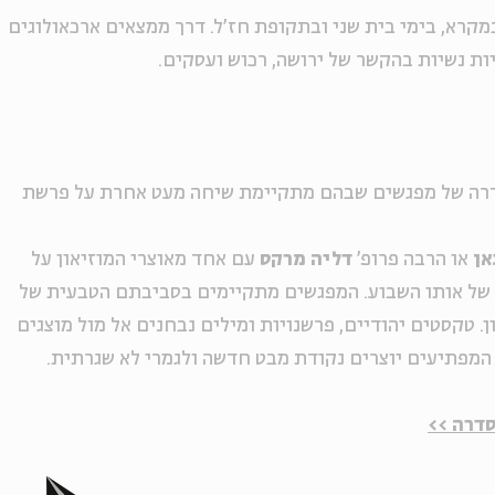
מקרא, בימי בית שני ובתקופת חז'ל. דרך ממצאים ארכאולוגים
ות נשיות בהקשר של ירושה, רכוש ועסקים.
סדרה של מפגשים שבהם מתקיימת שיחה מעט אחרת על פרשת
אן
או הרבה פרופ'
דליה מרקס
עם אחד מאוצרי המוזיאון על
ה של אותו השבוע. המפגשים מתקיימים בסביבתם הטבעית של
ן. טקסטים יהודיים, פרשנויות ומילים נבחנים אל מול מוצגים
 המפתיעים יוצרים נקודת מבט חדשה ולגמרי לא שגרתית.
דרה >>