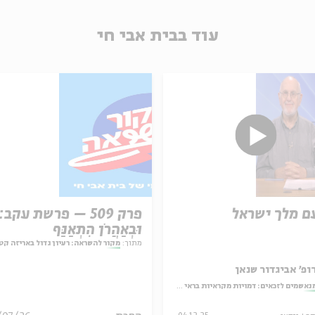
עוד בבית אבי חי
ם מלך ישראל
פרק 509 – פרשת עקב:
וּבְאַהֲרֹן הִתְאַנַּף
מתוך:
מקור להשראה: רעיון גדול באריזה קט
ופ' אביגדור שנאן
נאשמים לזכאים: דמויות מקראיות בראי ספרות האגדה