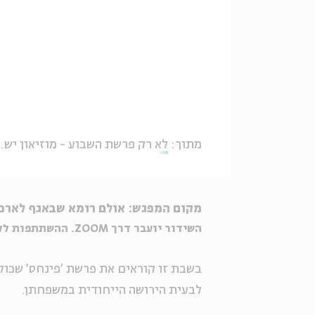
מתוך:
לא רק פרשת השבוע - מוזיאון ישראל מארח את בית אבי חי
מקום המפגש: אולם רומא שבאגף לארכא
השידור יועבר דרך ZOOM. ההשתתפות ללא עלות וכרוכה בהרשמה.
בשבת זו קוראים את פרשת 'פינחס' שכול
לבעית הירושה הייחודית במשפחתן.