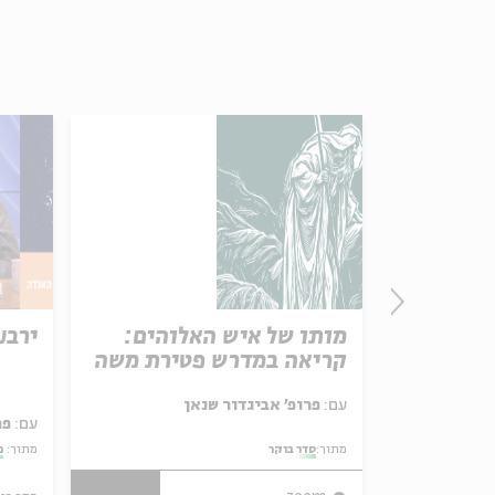
המדבר
מותו של איש האלוהים:
ירבע
קריאה במדרש פטירת משה
, ד"ר אדולפו
עם:
פרופ' אביגדור שנאן
עם:
פר
מתוך:
סדר בוקר
מתוך:
מ