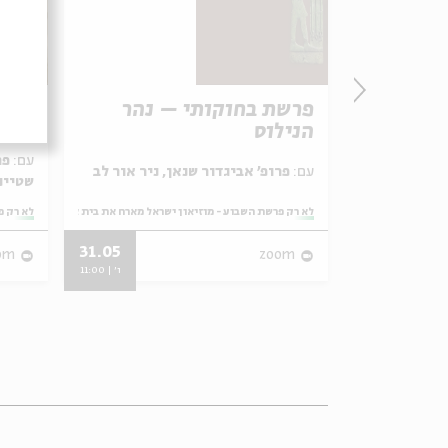
עות
פרשת בחוקותי – נהר
פרשת
ִית
הנילוס
ומסח
ֶשׁ"
עם:
פר
עם:
פרופ' אביגדור שנאן, ניר אור לב
שטיינ
ראל מארח את בית אבי חי
מתוך:
לא רק פרשת השבוע - מוזיאון ישראל מארח את בית אבי חי
מתוך:
לא רק פ
31.05
12.02
om
zoom
ו' | 11:00
ו' | 11:00