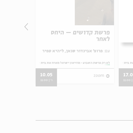
ת
פרשת קדושים – היחס
פרשת אחרי
לאחר
תכריכים
עם:
פרופ' אביג
עם:
פרופ' אביגדור שנאן, ליהיא ספיר
אסף-שפירא
ת בית אבי חי
מתוך:
לא רק פרשת השבוע - מוזיאון ישראל מארח את בית אבי חי
מתוך:
לא רק פרשת השבוע -
10.05
17.0
zoom
zoom
11:00
ו' | 11:00