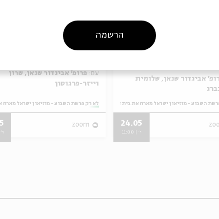
הרשמה
 בהר – חקלאות
פרשת אמור – שבת ונרו
ר
עם:
פרופ' אביגדור שנאן, שרון
ופ' אביגדור שנאן, שלומית
וייזר-פרגוסון
ברג
רשת השבוע - מוזיאון ישראל מארח את בית אבי חי
מתוך:
לא רק פרשת השבוע - מוזיאון ישראל מארח א
5
24.05
zoom
zo
ו' | 11:00
ו' | 