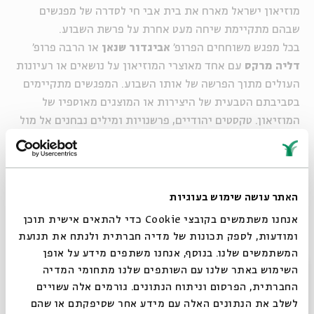
מוזיאון ישראל מארח את בית אבי חי לסדרה של מפגשים
שבהם מתקיימת שיחה מעט אחרת על פרשת השבוע.
בכל מפגש משוחחים הפרופ'
אביגדור שנאן
או הרבה פרופ'
דליה מרקס
עם אחד מאוצרי המוזיאון על נושאים או רעיונות
העולים מתוך הפרשה של אותו השבוע. המפגשים מתקיימים
בסביבתם הטבעית של היצירות או המוצגים מאוספיו של
המוזיאון. טקסטים יהודיים, פרשנויות ומילים נבחנים אל מול
מוצגים מוזיאליים ועולם של דימויים. השילובים המפתיעים
יוצרים נקודת מבט חדשה ולגמרי לא שגרתית.
צפייה במפגשים שהתקיימו במסגרת הסדרה >>
האתר עושה שימוש בעוגיות
אנחנו משתמשים בקובצי Cookie כדי להתאים אישית תוכן
ומודעות, לספק תכונות של מדיה חברתית ולנתח את תנועת
שיתוף
הוספה ליומן
הרשמה לאירועים דומים
המשתמשים שלנו. בנוסף, אנחנו משתפים מידע על אופן
סגור
השימוש באתר שלנו עם השותפים שלנו מתחומי המדיה
החברתית, הפרסום וניתוח הנתונים. גורמים אלה עשויים
מתוך עמוד הוידאו >>
לשלב את הנתונים האלה עם מידע אחר שסיפקתם או שהם