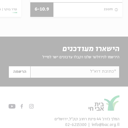
6-10.9
סדר בוקר
ו
zoom
הישארו מעודכנים
הירשמו לניוזלטר שלנו וקבלו עדכונים ישר למייל
*כתובת דוא"ל
הרשמה
המלך ג'ורג' 44 פינת רחוב קק״ל, ירושלים
02-6215300
info@bac.org.il