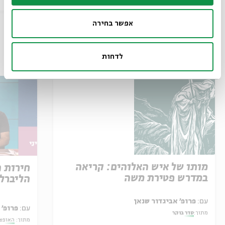
ו' | 11:00
אפשר בחירה
עוד בבית אבי חי
לדחות
מותו של איש האלוהים: קריאה
חירות 
במדרש פטירת משה
הליברל
עם:
פרופ' אביגדור שנאן
עם:
פרופ' 
מתוך:
סדר בוקר
מתוך:
האופצי