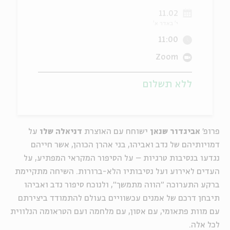
11.02
ה
אנגלית
מיוחדי
י' באדר א'
11:00
Zoom
ללא תשלום
פרופ'
אביגדור שנאן
ישוחח עם האוצרת
דניאלה שלו
על
דמויותיהם של נדב ואביהו, בני אהרן הכוהן, אשר חייהם
נגדעו בנסיבות טרגיות – על הסיפור המקראי המפתיע, על
העדים לאירוע ועל נסיבותיו הלא-ברורות.
השיחה מתקיימת
ברקע התערוכה "הווה מתמשך", ולנוכח סיפור נדב ואביהו
תיבחן דרכם של אמנים עכשוויים בעולם להתמודד ביצירתם
עם מוות פתאומי, עם אסון, עם מלחמה ועם הטראומה הנלווית
לכל אלה.