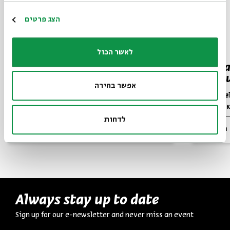
הצג פרטים
לאשר הכול
Charity
Hurba
Destru
Prof. Marc Hirshman
אפשר בחירה
Dr. Asa
Series:
Jewish Thought in Late Antiquity
Series:
Yehezkel K
לדחות
Video
English
November 20,
zoom
Programs
2023
Always stay up to date
Sign up for our e-newsletter and never miss an event