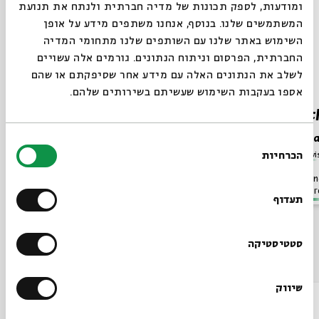
ומודעות, לספק תכונות של מדיה חברתית ולנתח את תנועת
המשתמשים שלנו. בנוסף, אנחנו משתפים מידע על אופן
השימוש באתר שלנו עם השותפים שלנו מתחומי המדיה
החברתית, הפרסום וניתוח הנתונים. גורמים אלה עשויים
לשלב את הנתונים האלה עם מידע אחר שסיפקתם או שהם
אספו בעקבות השימוש שעשיתם בשירותים שלהם.
Charity
Speec
Prof. Marc Hirshman
Prof. M
בחירת
Series:
Jewish Thought in Late Antiquity
הכרחיות
Series:
Jewi
הסכמה
Video
English
November 20,
Video
En
Programs
2023
P
תעדוף
סטטיסטיקה
Also at Beit Avi Chai
שיווק