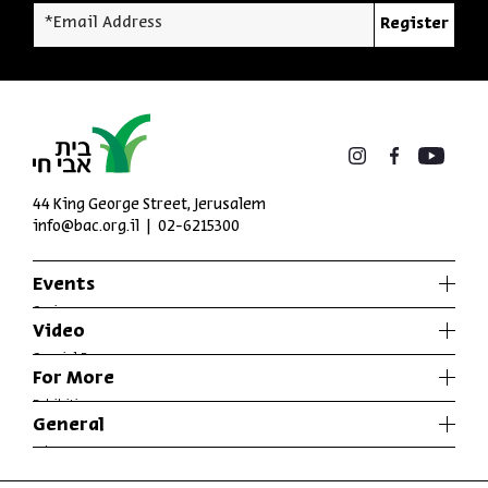
*Email Address
Register
44 King George Street, Jerusalem
info@bac.org.il
02-6215300
Events
Series
Video
Past Programs
Special Programs
For More
Music
Exhibitions
General
Articles
Who We Are
Specials
Accessibility Declaration