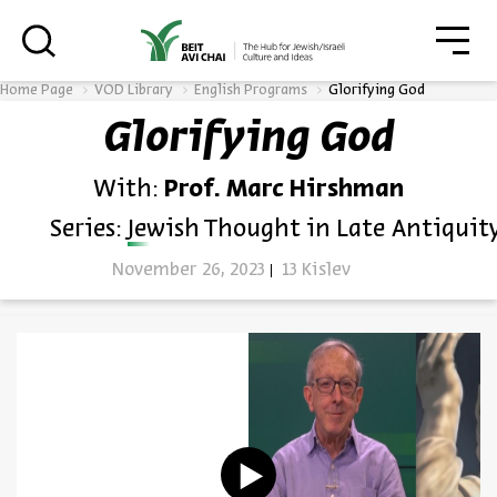
גור
סגור
Home Page
VOD Library
English Programs
Glorifying God
Glorifying God
Always be in the know about
With:
Prof. Marc Hirshman
BEIT AVI CHAI’s programs!
Series:
Jewish Thought in Late Antiquit
November 26, 2023
13 Kislev
*Email Address
Register