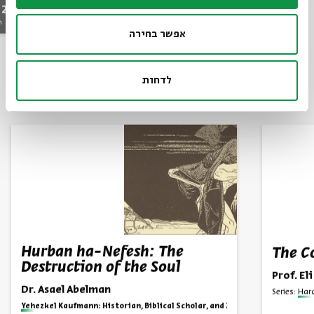
 2024
April 14, 2024
zoom
m
Sun | 7pm
אפשר בחירה
לדחות
Also at Beit Avi Chai
Hurban ha-Nefesh: The
The C
Destruction of the Soul
Prof. El
Dr. Asael Abelman
Series:
Hard
Series:
Yehezkel Kaufmann: Historian, Biblical Scholar, and Zionist Thinker