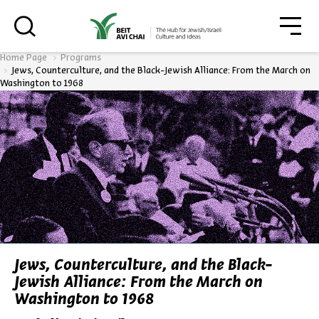
גור
סגור
Home Page
Programs
Jews, Counterculture, and the Black-Jewish Alliance: From the March on
Washington to 1968
Always be in the know about
BEIT AVI CHAI’s programs!
*Email Address
Jews, Counterculture, and the Black-
Register
Jewish Alliance: From the March on
Washington to 1968