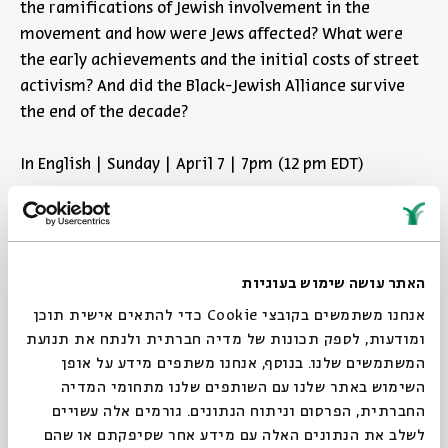
the ramifications of Jewish involvement in the
movement and how were Jews affected? What were
the early achievements and the initial costs of street
activism? And did the Black-Jewish Alliance survive
the end of the decade?
In English | Sunday | April 7 | 7pm (12 pm EDT)
Credit: הרב יואכים פרינץ, תמונה מספר 3551, הארכיון היהודי - אמריקאי,
סינסינטי אוהיו
האתר עושה שימוש בעוגיות
אנחנו משתמשים בקובצי Cookie כדי להתאים אישית תוכן
ומודעות, לספק תכונות של מדיה חברתית ולנתח את תנועת
Share
Add to calendar
המשתמשים שלנו. בנוסף, אנחנו משתפים מידע על אופן
Sign up for similar events
השימוש באתר שלנו עם השותפים שלנו מתחומי המדיה
החברתית, הפרסום וניתוח הנתונים. גורמים אלה עשויים
לשלב את הנתונים האלה עם מידע אחר שסיפקתם או שהם