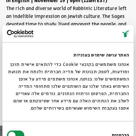
In English | November
19
|
6
pm (11am EST)
The rich and diverse world of Rabbinic Literature left
an indelible impression on Jewish culture. The Sages
devoted time to study, lived amongst the people, and
took part in daily life. In our new series, we study
central passages from Rabbinic Literature that relate
to significant life themes – and compare them to
האתר עושה שימוש בעוגיות
other currents of thought in Late Antiquity.
אנחנו משתמשים בקובצי Cookie כדי להתאים אישית תוכן
ומודעות, לספק תכונות של מדיה חברתית ולנתח את תנועת
Share
Add to calendar
המשתמשים שלנו. בנוסף, אנחנו משתפים מידע על אופן
השימוש באתר שלנו עם השותפים שלנו מתחומי המדיה
Sign up for similar events
החברתית, הפרסום וניתוח הנתונים. גורמים אלה עשויים
לשלב את הנתונים האלה עם מידע אחר שסיפקתם או שהם
אספו בעקבות השימוש שעשיתם בשירותים שלהם.
Other events in the series
בחירת
הכרחיות