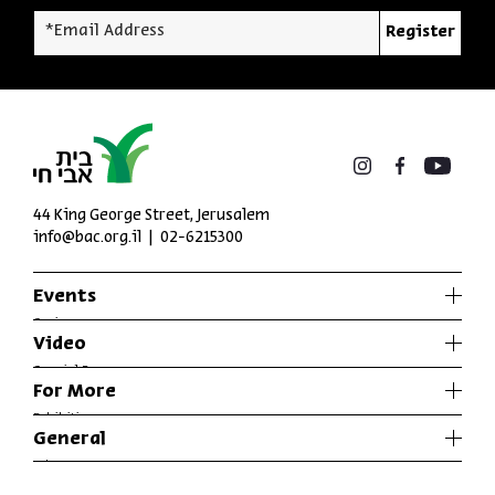
*Email Address
Register
44 King George Street, Jerusalem
info@bac.org.il
02-6215300
Events
Series
Video
Past Programs
Special Programs
For More
Music
Exhibitions
General
Articles
Who We Are
Specials