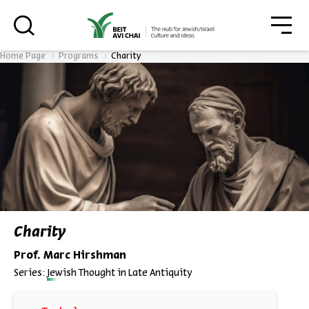
גור
סגור
Home Page
Programs
Charity
Always be in the know about
BEIT AVI CHAI’s programs!
*Email Address
Charity
Prof. Marc Hirshman
Register
Series:
Jewish Thought in Late Antiquity