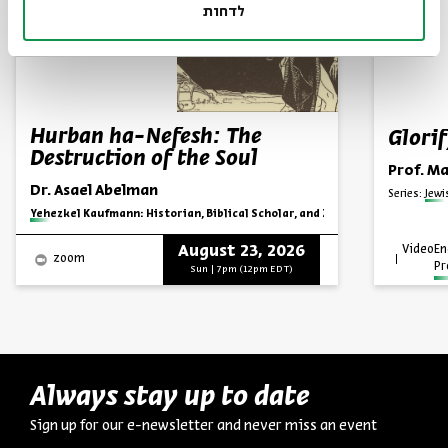
לדחות
Hurban ha-Nefesh: The
Glori
Destruction of the Soul
Prof. M
Dr. Asael Abelman
Series:
Jewi
Series:
Yehezkel Kaufmann: Historian, Biblical Scholar, and Zionist Thinker
August 23, 2026
Video
En
zoom
P
Sun | 7pm (12pm EDT)
Always stay up to date
Sign up for our e-newsletter and never miss an event