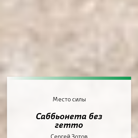
Место силы
Саббьонета без
Саббьонета без
гетто
Сергей Зотов