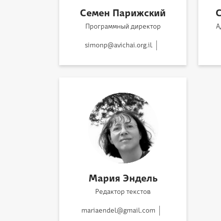
Семен Парижский
Программный директор
А
simonp@avichai.org.il
Мария Эндель
Редактор текстов
mariaendel@gmail.com