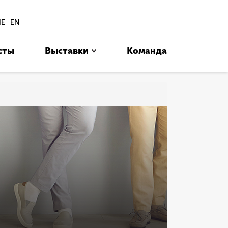
סגור
HE
EN
сты
Выставки
Команда
בב