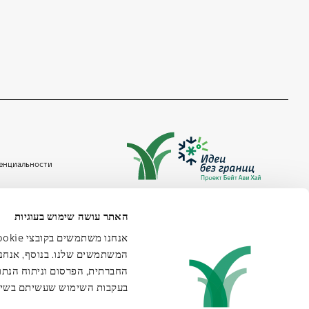
денциальности
Ул. ХаМелех Джордж, 44, Иерусалим
האתר עושה שימוש בעוגיות
02-6215300
iwb@avichai.org.il
המשתמשים שלנו. בנוסף, אנחנ
החברתית, הפרסום וניתוח הנתו
בעקבות השימוש שעשיתם בשי.