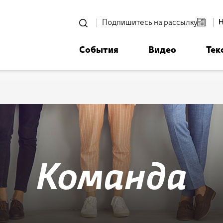
סגור
Подпишитесь на рассылку
События
Видео
Тек
רוצים לדעת מה קורה
ית אביחי לפני כולם? - דף משוכפ
Команда
*Электронный адрес