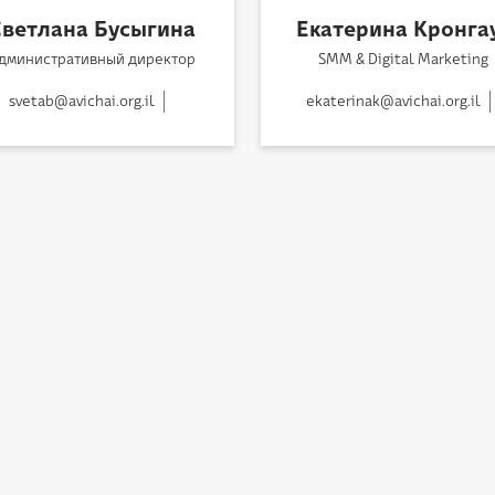
Светлана Бусыгина
Екатерина Кронга
дминистративный директор
SMM & Digital Marketing
svetab@avichai.org.il
ekaterinak@avichai.org.il