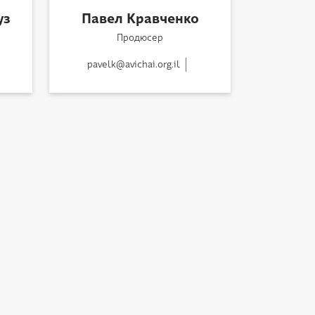
уз
Павел Кравченко
Продюсер
pavelk@avichai.org.il