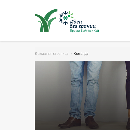
סגור
ל
Домашняя страница
Команда