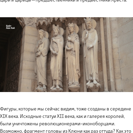
цари и царицы — предшественники и предвестники Христа.
Фигуры, которые мы сейчас видим, тоже созданы в середине
XIX века. Исходные статуи XII века, как и галерея королей,
были уничтожены революционерами-иконоборцами.
Возможно, фрагмент головы из Клюни как раз оттуда? Как это