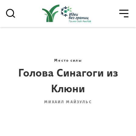
גור
סגור
רוצים לדעת מה קורה
בבית אביחי לפני כולם? - דף משוכפל
Место силы
Голова Синагоги из
Клюни
*Электронный адрес
МИХАИЛ МАЙЗУЛЬС
הרשמה