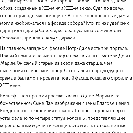
То, как вырезаны волосы и корона, говорит, что перед нами
образ, созданный в XII-м или XIII-м веках. Судя по всему,
голова принадлежит женщине. А что за коронованные дамы
могли изображаться на фасаде собора? Кто-то из иудейских
цариц или царица Савская, которая, услышав о мудрости
Соломона, пришла к нему с дарами.
На главном, западном, фасаде Нотр-Дама есть три портала.
Правый принято называть порталом св. Анны — матери Девы
Марии. Он самый старый из всех и даже старше, чем
нынешний готический собор. Он остался от предыдущего
храма и был вмонтирован в новый фасад, когда его строили в
XIII веке.
Рельефы над вратами рассказывают о Деве Марии и ее
божественном Сыне. Там изображены сцены Благовещения,
Рождества и Поклонения волхвов. По обе стороны от врат
установлено по четыре статуи-колонны, представляющие
коронованных мужчин и женщин. Это и есть ветхозаветные