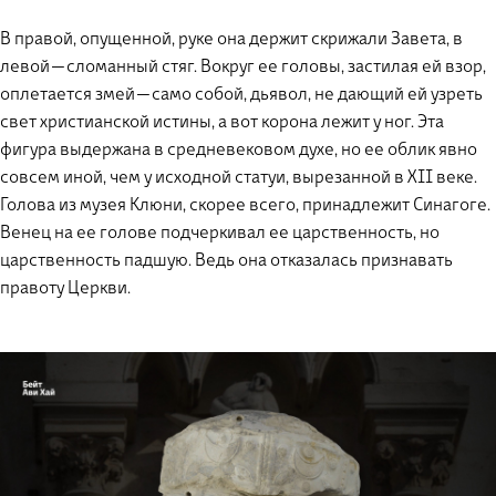
В правой, опущенной, руке она держит скрижали Завета, в
левой — сломанный стяг. Вокруг ее головы, застилая ей взор,
оплетается змей — само собой, дьявол, не дающий ей узреть
свет христианской истины, а вот корона лежит у ног. Эта
фигура выдержана в средневековом духе, но ее облик явно
совсем иной, чем у исходной статуи, вырезанной в XII веке.
Голова из музея Клюни, скорее всего, принадлежит Синагоге.
Венец на ее голове подчеркивал ее царственность, но
царственность падшую. Ведь она отказалась признавать
правоту Церкви.