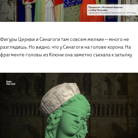
Фигуры Церкви и Синагоги там совсем мелкие — много не
разглядишь. Но видно, что у Синагоги на голове корона. На
фрагменте головы из Клюни она заметно съехала к затылку.