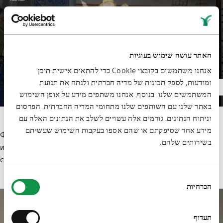
האתר עושה שימוש בעוגיות
אנחנו משתמשים בקובצי Cookie כדי להתאים אישית תוכן
ומודעות, לספק תכונות של מדיה חברתית ולנתח את תנועת
המשתמשים שלנו. בנוסף, אנחנו משתפים מידע על אופן השימוש
באתר שלנו עם השותפים שלנו מתחומי המדיה החברתית, הפרסום
וניתוח הנתונים. גורמים אלה עשויים לשלב את הנתונים האלה עם
מידע אחר שסיפקתם או שהם אספו בעקבות השימוש שעשיתם
Фигуры Нового Завета и Завета Ветхого, закона и благодати,
בשירותים שלהם.
истинной веры и веры заблудшей часто изображали с двух
сторон от креста, на котором распяли Иисуса.
בחירת
הכרחיות
הסכמה
תעדוף