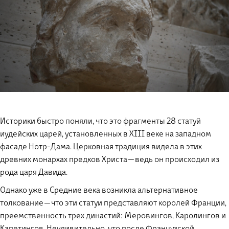
Историки быстро поняли, что это фрагменты 28 статуй
иудейских царей, установленных в XIII веке на западном
фасаде Нотр-Дама. Церковная традиция видела в этих
древних монархах предков Христа — ведь он происходил из
рода царя Давида.
Однако уже в Средние века возникла альтернативное
толкование — что эти статуи представляют королей Франции,
преемственность трех династий: Меровингов, Каролингов и
Капетингов. Неудивительно, что после Французской