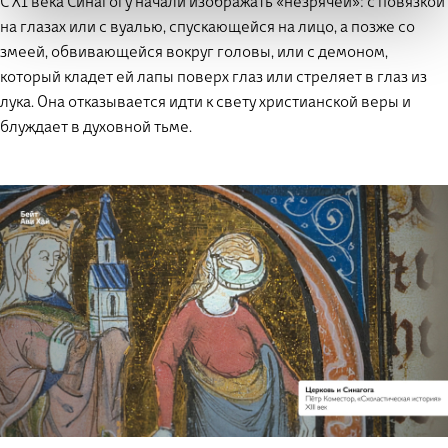
С XI века Синагогу начали изображать «незрячей»: с повязкой
на глазах или с вуалью, спускающейся на лицо, а позже со
змеей, обвивающейся вокруг головы, или с демоном,
который кладет ей лапы поверх глаз или стреляет в глаз из
лука. Она отказывается идти к свету христианской веры и
блуждает в духовной тьме.