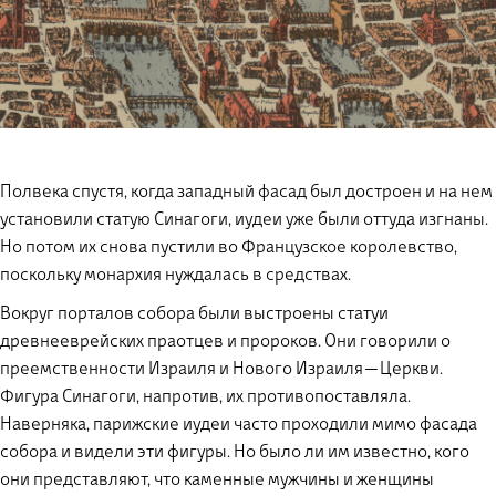
Полвека спустя, когда западный фасад был достроен и на нем
установили статую Синагоги, иудеи уже были оттуда изгнаны.
Но потом их снова пустили во Французское королевство,
поскольку монархия нуждалась в средствах.
Вокруг порталов собора были выстроены статуи
древнееврейских праотцев и пророков. Они говорили о
преемственности Израиля и Нового Израиля — Церкви.
Фигура Синагоги, напротив, их противопоставляла.
Наверняка, парижские иудеи часто проходили мимо фасада
собора и видели эти фигуры. Но было ли им известно, кого
они представляют, что каменные мужчины и женщины