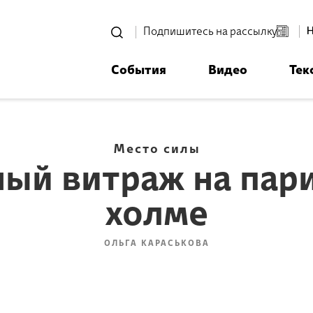
סגור
Подпишитесь на рассылку
События
Видео
Тек
רוצים לדעת מה קורה
ית אביחי לפני כולם? - דף משוכפ
Место силы
ный витраж на пар
холме
*Электронный адрес
ОЛЬГА КАРАСЬКОВА