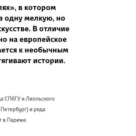
ях», в котором
з одну мелкую, но
кусстве. В отличие
но на европейское
ается к необычным
тягивают истории.
ца СПбГУ и Лилльского
Петербург) и ряда
т в Париже.