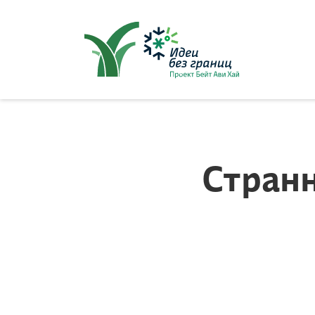
סגור
ל
Стран