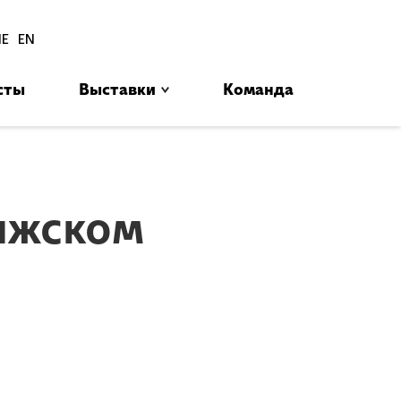
סגור
HE
EN
сты
Выставки
Команда
בב
ижском