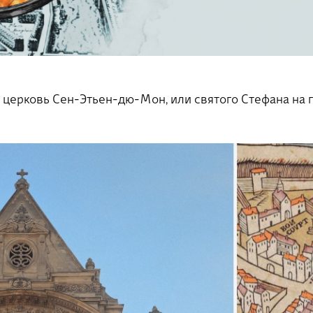
 церковь Сен-Этьен-дю-Мон, или святого Стефана на г