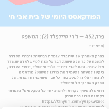
פרק 452 – ג'רי סיינפלד (2): המשפט
שיתוף
בפרק האחרון של סיינפלד עומדת רביעיית גיבורי הסדרה
למשפט על כך שלא עשתה דבר על מנת לסייע לאדם שנשדד
מול עיניה. האם לארי דיוויד וג'רי סיינפלד, יוצרי הסדרה,
ביקשו למעשה להעמיד את כולנו למשפט? מוזמנים
להצטרף אלינו למסע קצר אל עבר משמעויות העומק של
הפרק האחרון של סיינפלד.
רוצים להמשיך לקרוא ולחשוב יחד על הטקסטים? הצטרפו
לקהילה שלנו בפייסבוק
>>https://tinyurl.com/y6zpkwxu
לרשימות השמעה של פרקים לפי נושאים והוגים >>