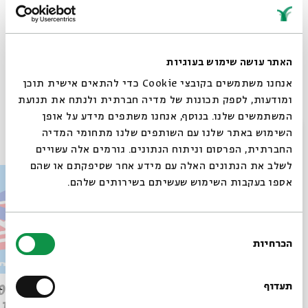
https://did.li/g4UgT
האתר עושה שימוש בעוגיות
אנחנו משתמשים בקובצי Cookie כדי להתאים אישית תוכן
Whatsapp
לקבלת עדכונים על פרק חדש ב-
Email
ומודעות, לספק תכונות של מדיה חברתית ולנתח את תנועת
המשתמשים שלנו. בנוסף, אנחנו משתפים מידע על אופן
פרקים נוספים בסדרה
סגור
השימוש באתר שלנו עם השותפים שלנו מתחומי המדיה
החברתית, הפרסום וניתוח הנתונים. גורמים אלה עשויים
לשלב את הנתונים האלה עם מידע אחר שסיפקתם או שהם
אספו בעקבות השימוש שעשיתם בשירותים שלהם.
בחירת
הכרחיות
הסכמה
רוצים לדעת מה קורה
בבית אבי חי לפני כולם?
תעדוף
פרק 509 – פרשת עקב: וּבְאַהֲרֹן
הִתְאַנַּף
לוהטת