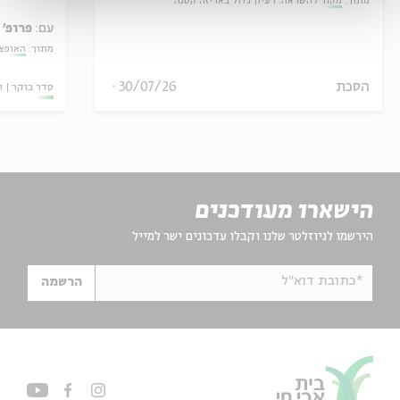
מתוך:
מקור להשראה: רעיון גדול באריזה קטנה
עם:
פרופ' 
מתוך:
האופצי
הסכת
30/07/26
סדר בוקר
ו
הישארו מעודכנים
הירשמו לניוזלטר שלנו וקבלו עדכונים ישר למייל
*כתובת דוא"ל
הרשמה