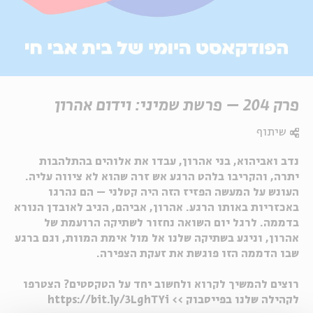
פרק 204 – פרשת שמיני: וידום אהרון
שיתוף
נדב ואביהוא, בני אהרון, עבדו את אלוהים בהתלהבות
יתרה, והקריבו בלהט הרגע אש זרה שהוא לא ציווה עליה.
העונש על המעשה הפזיז הזה היה קטלני – הם נהרגו
באכזריות באותו הרגע. אהרון, אביהם, הגיב לאובדן הנורא
בדממה. לרגל יום השואה נחזור לשתיקה הרועמת של
אהרון, וניגע בשתיקה שלנו אל מול אימת המוות, וגם ברגע
שבו הדממה הזו פוגשת את זעקת הצפירה.
רוצים להמשיך לקרוא ולחשוב יחד על הטקסטים? הצטרפו
לקהילה שלנו בפייסבוק >> https://bit.ly/3LghTYi