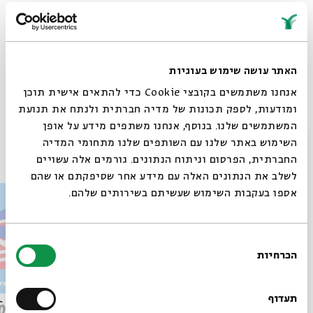
לפלייליסט מתעדכן עם השירים המתנגנים בפרקים >>
https://spoti.fi/4fAsme6
האתר עושה שימוש בעוגיות
אנחנו משתמשים בקובצי Cookie כדי להתאים אישית תוכן
Whatsapp
לקבלת עדכונים על פרק חדש ב-
Email
ומודעות, לספק תכונות של מדיה חברתית ולנתח את תנועת
המשתמשים שלנו. בנוסף, אנחנו משתפים מידע על אופן
סגור
השימוש באתר שלנו עם השותפים שלנו מתחומי המדיה
פרקים נוספים בסדרה
החברתית, הפרסום וניתוח הנתונים. גורמים אלה עשויים
לשלב את הנתונים האלה עם מידע אחר שסיפקתם או שהם
אספו בעקבות השימוש שעשיתם בשירותים שלהם.
בחירת
הכרחיות
הסכמה
רוצים לדעת מה קורה
בבית אבי חי לפני כולם?
תעדוף
פרק 509 – פרשת עקב: וּבְאַהֲרֹן