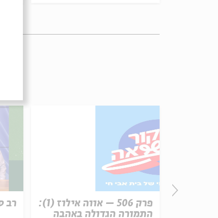
רשת עקב:
פרק 506 – אווה אילוז (1):
רב ס
התמורה הגדולה באהבה