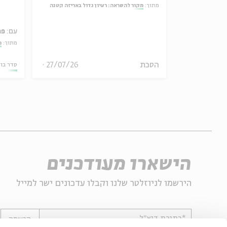
ל באריזה קטנה
מתוך:
מקור להשראה: רעיון גדול באריזה קטנה
עם:
פר
מתוך:
מ
30/07/26
הסכת
27/07/26
סדר בו
הישארו מעודכנים
הירשמו לניוזלטר שלנו וקבלו עדכונים ישר למייל
*כתובת דוא"ל
הרשמה