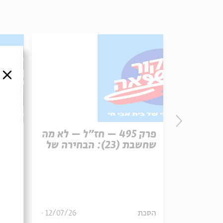
סגור
פרק 496 – עונש מוות (1):
פרק 495 – חז"ל – לא מה
רפון
שחשבת (23): הבחירה של
עיר 
משה הלינגר
13/07/26
הסכת
12/07/26
הסכת