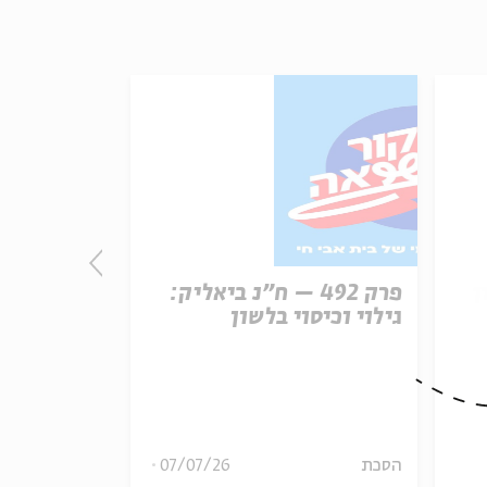
ן
פרק 492 – ח״נ ביאליק:
פרק
גילוי וכיסוי בלשון
הכרזת העצ
ארצות הבר
08
הסכת
07/07/26
הסכת