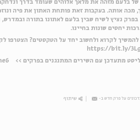
של בלעם מזהה את מלאך אלוהים שעומד בדרך ונדחקת 
 מכה אותה. בעקבות זאת פותחת האתון את פיה ונוזפ
בפרק נציץ לשיח שבין בלעם לאתונו בתורה ובמדרש, 
כות יחסים שונות בחיינו.
להמשיך לקרוא ולחשוב יחד על הטקסטים? הצטרפו לקה
https://bit.ly/3L
ליסט מתעדכן עם השירים המתנגנים בפרקים >>
me6
שיתוף
כונים על פרק חדש ב-
Email