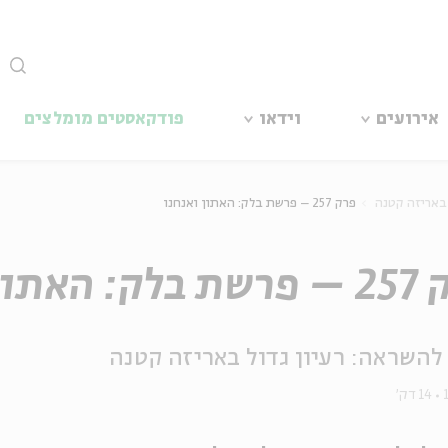
סגור
אירועים
וידאו
פודקאסטים מומלצים
 באריזה קטנה
פרק 257 – פרשת בלק: האתון ואנחנו
האתון ואנחנו
להשראה: רעיון גדול באריזה קטנה
14 דק'