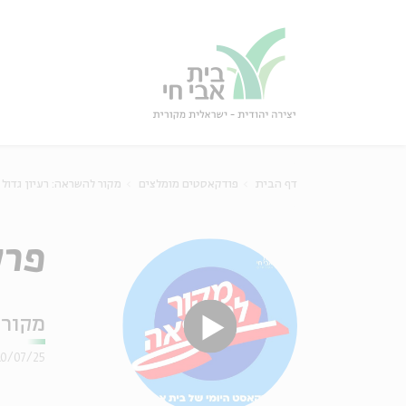
גור
סגור
דף הבית
פודקאסטים מומלצים
מקור להשראה: רעיון גדול
פרק 257 – פרשת בלק: 
מקור 
10/07/25