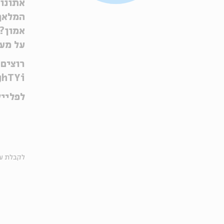
אתונו 
המלאך,
אמון? 
על מער
רוצים 
ghTYi
לפליי
לקבלת עד