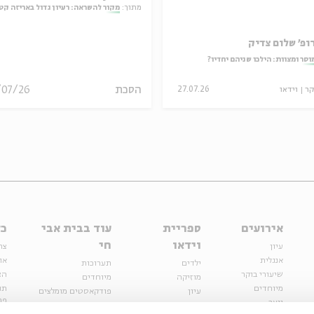
המחויבות
מתוך:
מקור להשראה: רעיון גדול באריזה קט
ופ' שלום צדיק
וסר ומצוות: הילכו שניהם יחדיו?
הסכת
/07/26
קר
וידאו
27.07.26
אירועים
ספריית
עוד בבית אבי
כל
וידאו
חי
עיון
צר
אנגלית
או
ילדים
תערוכות
שיעורי בוקר
הצ
מוזיקה
מיוחדים
מיוחדים
תנ
עיון
פודקאסטים מומלצים
פר
נוער
מיוחדים
כתבות