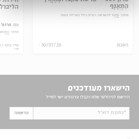
חירות 
הִתְאַנַּף
הליברל
מתוך:
מקור להשראה: רעיון גדול באריזה קטנה
עם:
פרופ' 
מתוך:
האופצי
הסכת
30/07/26
סדר בוקר
ו
הישארו מעודכנים
הירשמו לניוזלטר שלנו וקבלו עדכונים ישר למייל
*כתובת דוא"ל
הרשמה