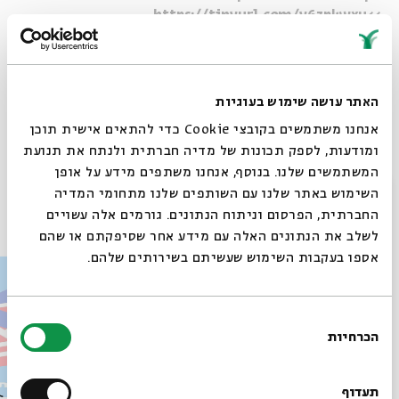
>>https://tinyurl.com/y6zpkwxu
לפלייליסט מתעדכן עם השירים המתנגנים בפרקים >>
https://tinyurl.com/pe857aam
האתר עושה שימוש בעוגיות
אנחנו משתמשים בקובצי Cookie כדי להתאים אישית תוכן
ומודעות, לספק תכונות של מדיה חברתית ולנתח את תנועת
Whatsapp
לקבלת עדכונים על פרק חדש ב-
Email
המשתמשים שלנו. בנוסף, אנחנו משתפים מידע על אופן
סגור
השימוש באתר שלנו עם השותפים שלנו מתחומי המדיה
פרקים נוספים בסדרה
החברתית, הפרסום וניתוח הנתונים. גורמים אלה עשויים
לשלב את הנתונים האלה עם מידע אחר שסיפקתם או שהם
אספו בעקבות השימוש שעשיתם בשירותים שלהם.
בחירת
הכרחיות
הסכמה
רוצים לדעת מה קורה
בבית אבי חי לפני כולם?
תעדוף