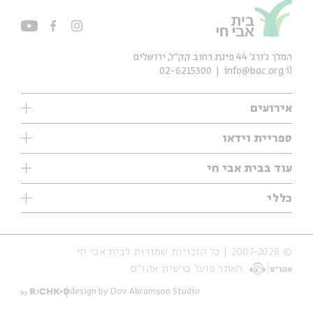
המלך ג'ורג' 44 פינת רחוב קק״ל, ירושלים
02-6215300
info@bac.org.il
אירועים
עיון
ספריית וידאו
אנגלית
ילדים
שיעורי בוקר
עוד בבית אבי חי
מוזיקה
מיוחדים
תערוכות
עיון
כללי
נוער
מיוחדים
מיוחדים
צרו קשר
ספרות ושירה
פודקאסטים מומלצים
ספרות ושירה
אודות
סדרות
כתבות
© 2007-2026 | כל הזכויות שמורות לבית אבי חי
הצהרת נגישות
אירועי עבר
קצה הקרחון
האתר פועל ברשיון אקו״ם
תנאי שימוש והצהרת פרטיות
אירועים בירושלים
על הדרך
חנות
ילדים
design by Dov Abramson Studio
מפלגת המחשבות
מוזיקה