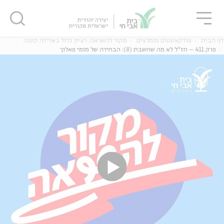
גור
סגור
סגור
דף הבית
פודקאסטים מומלצים
מקור להשראה: רעיון גדול באריזה קטנה
פרק 411 – חז"ל לא מה שחשבת (8): הבחירה של מומי פאלוך
ה
אנגלית
נוער
ה
אנגלית
מיוחדי