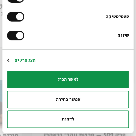
פרק 509 – פרשת עקב: וּבְאַהֲרֹן
הִתְאַנַּף
לוהטת
הרשמו לניוזלטר שלנו
סטטיסטיקה
שיווק
*כתובת דוא"ל
הסכת
30/07/26
הסכת
הרשמה
הצג פרטים
עוד בבית אבי חי
לאשר הכול
אפשר בחירה
לדחות
פרק 509 – פרשת עקב: וּבְאַהֲרֹן