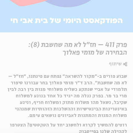
פרק 411 – חז"ל לא מה שחשבת (8):
הבחירה של מומי פאלוך
שיתוף
שבוע פורים ב-״מקור להשראה״ נפתח עם פינתנו, ״חז"ל –
לא מה שחשבת״. הרב ד"ר מומי פאלוך בחר עבורנו סיפור
תלמודי על אביי שנתקע כשליח משלוחי מנות בין רבה לבין
מרי בר מר. בפרק נגלה מה יגיד כל אחד בנוגע למשלוח
שקיבל, נשאל מהו משלוח מתוק ומשלוח חריף, וניגע
באינטריגות הבינאישיות וההשלכות הזהותיות שמנהגי
משלוח המנות והמתנות לאביונים נושאים עימם.
רוצים להמשיך לקרוא ולחשוב יחד על הטקסטים? הצטרפו
לקהילה שלנו בפייסבוק