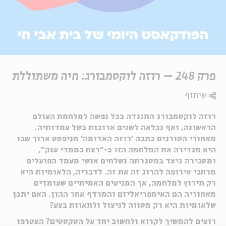
פרק 248 – רוזה לוקסמבורג: חיה משתוללת
שיתוף
רוזה לוקסמבורג התנגדה בכל נפשה למלחמת העולם
הראשונה, ואף נכלאה לשנים ארוכות בשל עמדותיה.
מאחורי הסורגים כתבה ׳רוזה האדומה׳ מניפסט ארוך שבו
היא מגדירה את המלחמה הזו כ-״רצח בממדי ענק״,
ומסבירה כיצד במסגרתה נשלחים אנשי מעמד הפועלים
מרחבי אירופה להרוג זה את זה. לדבריה, הלאומיות היא
רק תירוץ למלחמה, אך המניעים האמיתיים שעומדים
מאחוריה הם האימפריאליזם והמרדף אחר ההון. האם יתכן
שלאומיות היא רק מסווה לניצול ולתאוות בצע?
רוצים להמשיך לקרוא ולחשוב יחד על הטקסטים? הצטרפו