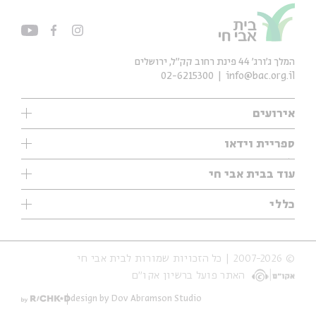
המלך ג'ורג' 44 פינת רחוב קק״ל, ירושלים
02-6215300
info@bac.org.il
אירועים
עיון
ספריית וידאו
אנגלית
ילדים
שיעורי בוקר
עוד בבית אבי חי
מוזיקה
מיוחדים
תערוכות
עיון
כללי
נוער
מיוחדים
מיוחדים
צרו קשר
ספרות ושירה
פודקאסטים מומלצים
ספרות ושירה
אודות
סדרות
כתבות
© 2007-2026 | כל הזכויות שמורות לבית אבי חי
הצהרת נגישות
אירועי עבר
קצה הקרחון
האתר פועל ברשיון אקו״ם
תנאי שימוש והצהרת פרטיות
אירועים בירושלים
על הדרך
חנות
ילדים
design by Dov Abramson Studio
מפלגת המחשבות
מוזיקה