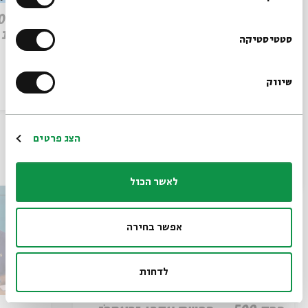
פרק 509 – פרשת עקב: וּבְאַהֲרֹן
הִתְאַנַּף
לוהטת
הרשמו לניוזלטר שלנו
סטטיסטיקה
שיווק
*כתובת דוא"ל
הסכת
30/07/26
הסכת
הרשמה
הצג פרטים
עוד בבית אבי חי
לאשר הכול
אפשר בחירה
לדחות