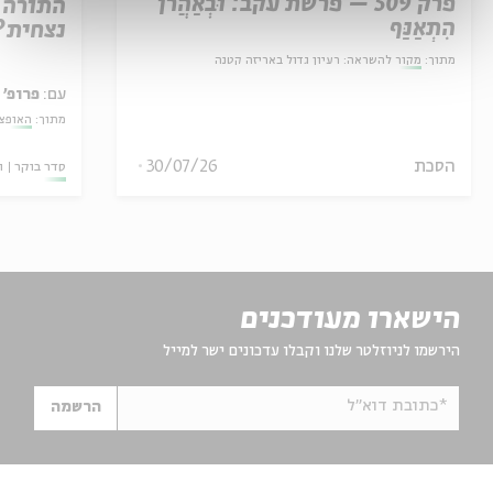
פרק 509 – פרשת עקב: וּבְאַהֲרֹן
התורה 
הִתְאַנַּף
נצחית?
מתוך:
מקור להשראה: רעיון גדול באריזה קטנה
עם:
פרופ' 
מתוך:
האופצי
הסכת
30/07/26
סדר בוקר
ו
הישארו מעודכנים
הירשמו לניוזלטר שלנו וקבלו עדכונים ישר למייל
*כתובת דוא"ל
הרשמה