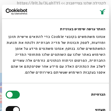
לקהילה שלנו בפייסבוק >> https://bit.ly/3LghTYi
לפלייליסט מתעדכן עם השירים המתנגנים בפרקים >>
https://spoti.fi/4fAsme6
האתר עושה שימוש בעוגיות
אנחנו משתמשים בקובצי Cookie כדי להתאים אישית תוכן
ומודעות, לספק תכונות של מדיה חברתית ולנתח את תנועת
Whatsapp
לקבלת עדכונים על פרק חדש ב-
Email
המשתמשים שלנו. בנוסף, אנחנו משתפים מידע על אופן
סגור
השימוש באתר שלנו עם השותפים שלנו מתחומי המדיה
פרקים נוספים בסדרה
החברתית, הפרסום וניתוח הנתונים. גורמים אלה עשויים
לשלב את הנתונים האלה עם מידע אחר שסיפקתם או שהם
אספו בעקבות השימוש שעשיתם בשירותים שלהם.
בחירת
הכרחיות
הסכמה
רוצים לדעת מה קורה
בבית אבי חי לפני כולם?
תעדוף