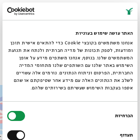
לפלייליסט מתעדכן עם השירים המתנגנים בפרקים >>
https://tinyurl.com/pe857aam
האתר עושה שימוש בעוגיות
אנחנו משתמשים בקובצי Cookie כדי להתאים אישית תוכן
Whatsapp
לקבלת עדכונים על פרק חדש ב-
Email
ומודעות, לספק תכונות של מדיה חברתית ולנתח את תנועת
המשתמשים שלנו. בנוסף, אנחנו משתפים מידע על אופן
סגור
השימוש באתר שלנו עם השותפים שלנו מתחומי המדיה
פרקים נוספים בסדרה
החברתית, הפרסום וניתוח הנתונים. גורמים אלה עשויים
לשלב את הנתונים האלה עם מידע אחר שסיפקתם או שהם
אספו בעקבות השימוש שעשיתם בשירותים שלהם.
בחירת
הכרחיות
הסכמה
רוצים לדעת מה קורה
בבית אבי חי לפני כולם?
תעדוף