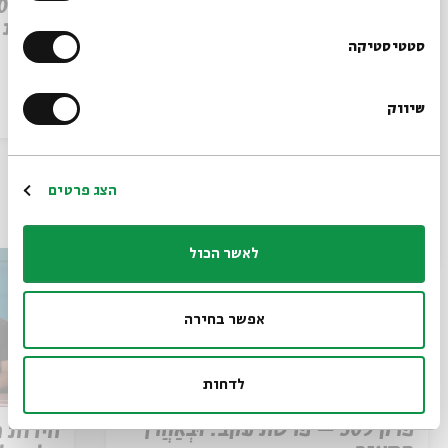
פרק 509 – פרשת עקב: וּבְאַהֲרֹן
הִתְאַנַּף
לוהטת
הרשמו לניוזלטר שלנו
סטטיסטיקה
שיווק
הסכת
30/07/26
הסכת
*כתובת דוא"ל
הרשמה
הצג פרטים
עוד בבית אבי חי
לאשר הכול
אפשר בחירה
לדחות
פרק 509 – פרשת עקב: וּבְאַהֲרֹן
חירות 