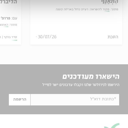
הִתְאַנַּף
הליברל
מתוך:
מקור להשראה: רעיון גדול באריזה קטנה
עם:
פרופ' 
מתוך:
האופצי
הסכת
30/07/26
סדר בוקר
ו
הישארו מעודכנים
הירשמו לניוזלטר שלנו וקבלו עדכונים ישר למייל
*כתובת דוא"ל
הרשמה