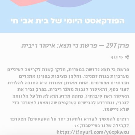
פרק 297 – פרשת כי תצא: איסור ריבית
שיתוף
פרשת כי תצא גדושה במצוות, חלקן קשות לקריאה לעיניים
מערביות בנות זמנינו, וחלקן מציבות בפנינו אתגרים
חברתיים מפעימים. אחת מאותן מצוות היא החובה להלוות
לעני כסף, והאיסור לגבות ממנו ריבית. בפרק נכיר את
האיסור ואת סיבותיו, נתהה מדוע הוא לא חל על הלוואה
לנכרי, ונתוודע לכבישים העוקפים שהומצאו לצערנו כדי
שלא ניישמו.
רוצים להמשיך לקרוא ולחשוב יחד על הטקסטים? הצטרפו
לקהילה שלנו בפייסבוק >>
https://tinyurl.com/y6zpkwxu