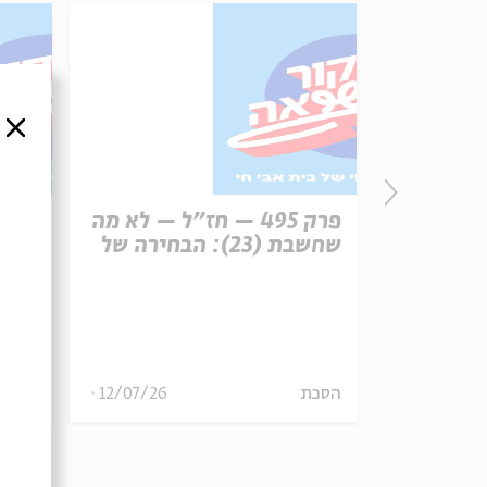
סגור
פרק 496 – עונש מוות (1):
פרק 495 – חז"ל – לא מה
רפון
שחשבת (23): הבחירה של
עיר 
משה הלינגר
13/07/26
הסכת
12/07/26
הסכת