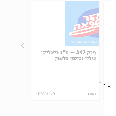
ן
פרק 492 – ח״נ ביאליק:
פרק
גילוי וכיסוי בלשון
הכרזת העצ
ארצות הבר
08
הסכת
07/07/26
הסכת