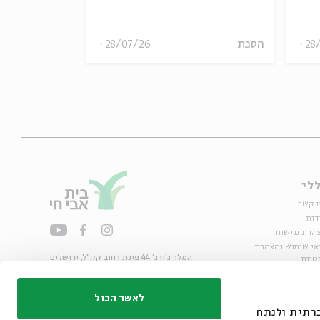
28
הסכת
28/07/26
הסכת
לי
ו קשר
דות
הרת נגישות
אי שימוש והצהרת
המלך ג'ורג' 44 פינת רחוב קק״ל, ירושלים
טיות
02-6215300
ות
info@bac.org.il
לאשר הכול
דיה חברתית ולנתח