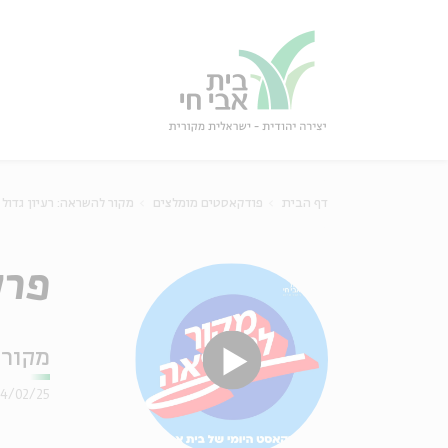
גור
סגור
דף הבית
פודקאסטים מומלצים
מקור להשראה: רעיון גדול
פרק 171 – א"ד גורדון
מקור 
24/02/25