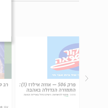
רשת עקב:
פרק 506 – אווה אילוז (1):
רב ס
התמורה הגדולה באהבה
ל באריזה קטנה
מתוך:
מקור להשראה: רעיון גדול באריזה קטנה
עם:
פר