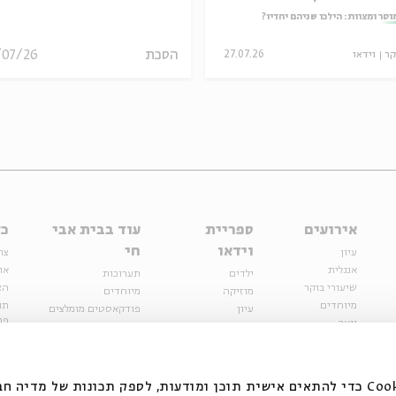
וסר ומצוות: הילכו שניהם יחדיו?
הסכת
/07/26
קר
וידאו
27.07.26
אירועים
ספריית
עוד בבית אבי
כל
וידאו
חי
עיון
צר
אנגלית
או
ילדים
תערוכות
שיעורי בוקר
הצ
מוזיקה
מיוחדים
מיוחדים
תנ
עיון
פודקאסטים מומלצים
פר
נוער
מיוחדים
כתבות
חנ
ספרות ושירה
ספרות ושירה
קצה הקרחון
סדרות
על הדרך
אירועי עבר
מפלגת המחשבות
אנחנו משתמשים בקובצי Cookie כדי להתאים אישית תוכן ומודעות, לספק תכונות של מ
אירועים