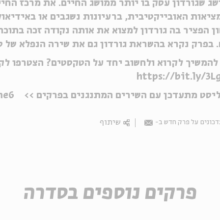
שג שגורדון עסק בו יותר ממושג החיים. את מרכז החיי
ציאות האובייקטיבית, ברעיונות נשגבים או באידיאו
ן הפציר בה גורדון למצוא את אותה נקודה זכה בתוכה
 בפרק נקרא בהשראת גורדון גם את שירה הנפלא של סי
להמשיך לקרוא ולחשוב יחד על הטקסטים? הצטרפו לקה
https://bit.ly/3L
ליסט מתעדכן עם השירים המתנגנים בפרקים >>
me6
שיתוף
כונים על פרק חדש ב-
Email
פרקים נוספים בסדרה