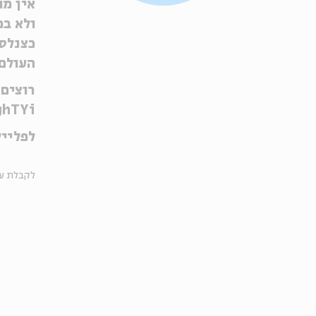
אין מו
ולא במ
כצנלסו
העולם.
רוצים 
ghTYi
לפליי
לקבלת עד