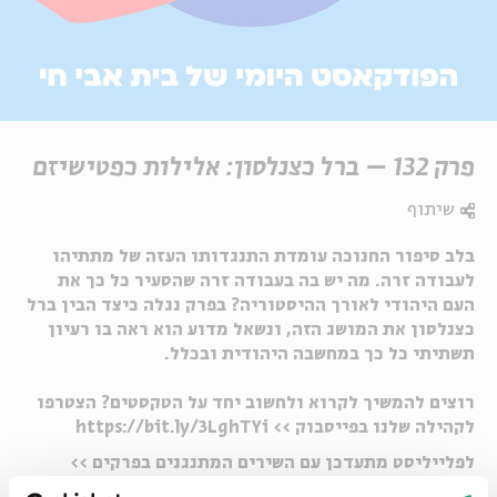
פרק 132 – ברל כצנלסון: אלילות כפטישיזם
שיתוף
בלב סיפור החנוכה עומדת התנגדותו העזה של מתתיהו
לעבודה זרה. מה יש בה בעבודה זרה שהסעיר כל כך את
העם היהודי לאורך ההיסטוריה? בפרק נגלה כיצד הבין ברל
כצנלסון את המושג הזה, ונשאל מדוע הוא ראה בו רעיון
תשתיתי כל כך במחשבה היהודית ובכלל.
רוצים להמשיך לקרוא ולחשוב יחד על הטקסטים? הצטרפו
לקהילה שלנו בפייסבוק >>
https://bit.ly/3LghTYi
לפלייליסט מתעדכן עם השירים המתנגנים בפרקים >>
https://spoti.fi/4fAsme6