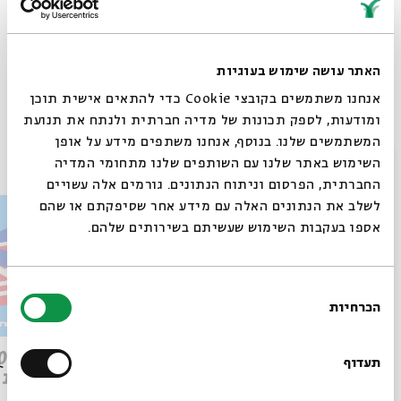
האתר עושה שימוש בעוגיות
Whatsapp
לקבלת עדכונים על פרק חדש ב-
Email
אנחנו משתמשים בקובצי Cookie כדי להתאים אישית תוכן
ומודעות, לספק תכונות של מדיה חברתית ולנתח את תנועת
המשתמשים שלנו. בנוסף, אנחנו משתפים מידע על אופן
פרקים נוספים בסדרה
סגור
השימוש באתר שלנו עם השותפים שלנו מתחומי המדיה
החברתית, הפרסום וניתוח הנתונים. גורמים אלה עשויים
לשלב את הנתונים האלה עם מידע אחר שסיפקתם או שהם
אספו בעקבות השימוש שעשיתם בשירותים שלהם.
בחירת
הכרחיות
הסכמה
רוצים לדעת מה קורה
פרק 509 – פרשת עקב: וּבְאַהֲרֹן
בבית אבי חי לפני כולם?
תעדוף
הִתְאַנַּף
לוהטת