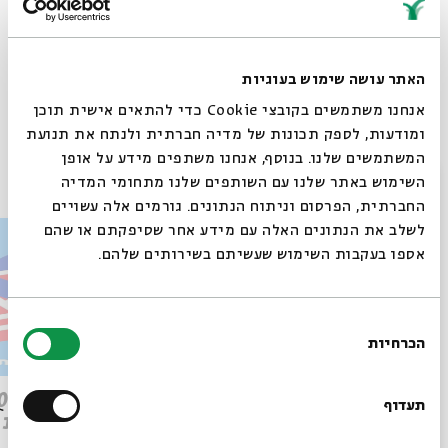
האתר עושה שימוש בעוגיות
Whatsapp
לקבלת עדכונים על פרק חדש ב-
Email
אנחנו משתמשים בקובצי Cookie כדי להתאים אישית תוכן
ומודעות, לספק תכונות של מדיה חברתית ולנתח את תנועת
המשתמשים שלנו. בנוסף, אנחנו משתפים מידע על אופן
פרקים נוספים בסדרה
סגור
השימוש באתר שלנו עם השותפים שלנו מתחומי המדיה
החברתית, הפרסום וניתוח הנתונים. גורמים אלה עשויים
לשלב את הנתונים האלה עם מידע אחר שסיפקתם או שהם
אספו בעקבות השימוש שעשיתם בשירותים שלהם.
בחירת
הכרחיות
הסכמה
רוצים לדעת מה קורה
פרק 509 – פרשת עקב: וּבְאַהֲרֹן
בבית אבי חי לפני כולם?
תעדוף
הִתְאַנַּף
לוהטת