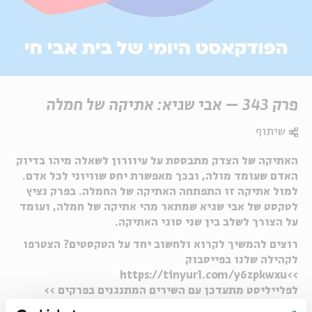
פרק 343 – אבי שגיא: אתיקה של חמלה
שיתוף
האתיקה של הצדק מתבססת על עיוורון לשאלה מיהו בדיוק
האדם שעומד מולה, ובכך מאפשרת יחס שוויוני לכל אדם.
למול אתיקה זו התפתחה האתיקה של החמלה. בפרק נציץ
לטקסט של אבי שגיא שמתאר מהי אתיקה של חמלה, ועומד
על הצורך לשלב בין שני סוגי האתיקה.
רוצים להמשיך לקרוא ולחשוב יחד על הטקסטים? הצטרפו
לקהילה שלנו בפייסבוק
>>https://tinyurl.com/y6zpkwxu
לפלייליסט מתעדכן עם השירים המתנגנים בפרקים >>
https://tinyurl.com/pe857aam