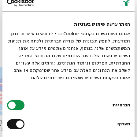
האתר עושה שימוש בעוגיות
Whatsapp
לקבלת עדכונים על פרק חדש ב-
Email
אנחנו משתמשים בקובצי Cookie כדי להתאים אישית תוכן
ומודעות, לספק תכונות של מדיה חברתית ולנתח את תנועת
המשתמשים שלנו. בנוסף, אנחנו משתפים מידע על אופן
פרקים נוספים בסדרה
סגור
השימוש באתר שלנו עם השותפים שלנו מתחומי המדיה
החברתית, הפרסום וניתוח הנתונים. גורמים אלה עשויים
לשלב את הנתונים האלה עם מידע אחר שסיפקתם או שהם
אספו בעקבות השימוש שעשיתם בשירותים שלהם.
בחירת
הכרחיות
הסכמה
רוצים לדעת מה קורה
פרק 509 – פרשת עקב: וּבְאַהֲרֹן
בבית אבי חי לפני כולם?
תעדוף
הִתְאַנַּף
לוהטת