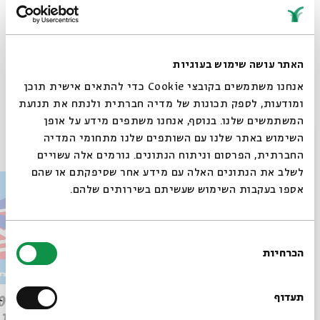
https://spoti.fi/4fAsme6
האתר עושה שימוש בעוגיות
אנחנו משתמשים בקובצי Cookie כדי להתאים אישית תוכן
Whatsapp
לקבלת עדכונים על פרק חדש ב-
Email
ומודעות, לספק תכונות של מדיה חברתית ולנתח את תנועת
המשתמשים שלנו. בנוסף, אנחנו משתפים מידע על אופן
פרקים נוספים בסדרה
סגור
השימוש באתר שלנו עם השותפים שלנו מתחומי המדיה
החברתית, הפרסום וניתוח הנתונים. גורמים אלה עשויים
לשלב את הנתונים האלה עם מידע אחר שסיפקתם או שהם
אספו בעקבות השימוש שעשיתם בשירותים שלהם.
בחירת
הכרחיות
הסכמה
רוצים לדעת מה קורה
בבית אבי חי לפני כולם?
תעדוף
פרק 509 – פרשת עקב: וּבְאַהֲרֹן
הִתְאַנַּף
לוהטת