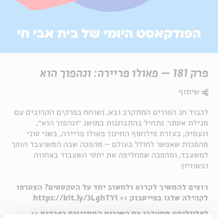
פרק 181 – פאולו פריירה: ונהפוך הוא
שיתוף
לכבוד חג הפורים המתקרב ובא, נשוחח בפרקים הקרובים עם
מגילת אסתר. נתחיל בהתבוננות במושג ״ונהפוך הוא״,
ונעמיק, בעזרת פילוסוף החינוך פאולו פריירה, בשני סוגי
מהפכות שאפשר לחולל בעולם – מהפכה שבה המשועבד הופך
למשעבד, ומהפכה שמחליפה את יחסי השעבוד באחווה
ובשוויון.
רוצים להמשיך לקרוא ולחשוב יחד על הטקסטים? הצטרפו
לקהילה שלנו בפייסבוק >> https://bit.ly/3LghTYi
לפלייליסט מתעדכן עם השירים המתנגנים בפרקים >>