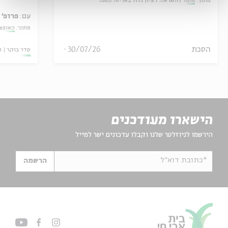
מתוך:
מקור להשראה: רעיון גדול באריזה קטנה
עם:
פרופ' 
מתוך:
האופצי
הסכת
30/07/26
סדר בוקר
ו
הישארו מעודכנים
הירשמו לניוזלטר שלנו וקבלו עדכונים ישר למייל
*כתובת דוא"ל
הרשמה