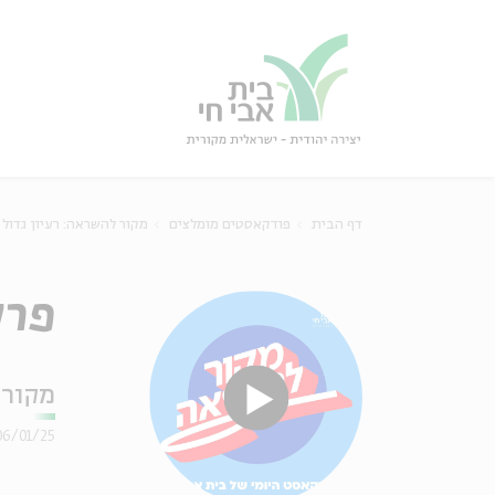
גור
סגור
דף הבית
פודקאסטים מומלצים
מקור להשראה: רעיון גדול
פרק 136 – ז'אן פול סאר
מקור 
06/01/25