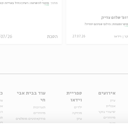
המחויבות
מתוך:
מקור להשראה: רעיון גדול באריזה קט
ופ' שלום צדיק
וסר ומצוות: הילכו שניהם יחדיו?
הסכת
/07/26
קר
וידאו
27.07.26
אירועים
ספריית
עוד בבית אבי
כל
וידאו
חי
עיון
צר
אנגלית
או
ילדים
תערוכות
שיעורי בוקר
הצ
מוזיקה
מיוחדים
מיוחדים
תנ
עיון
פודקאסטים מומלצים
פר
נוער
מיוחדים
כתבות