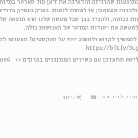
ופעות שהרגיזה והדאיגה את ז׳אן פול סארטר במיוח
לברוח מעצמנו; או לפחות לנסות. בפרק נעמיק בדריש
ת נכוחה, ולהכיר בכך שכל מעשה שלנו הוא תוצאה של 
מעשה את יסודות המוסר של האנושות כולה.
להמשיך לקרוא ולחשוב יחד על הטקסטים? הצטרפו לקה
https://bit.ly/3L
ליסט מתעדכן עם השירים המתנגנים בפרקים >>
sme6
שיתוף
כונים על פרק חדש ב-
Email