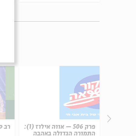
רשת עקב:
פרק 506 – אווה אילוז (1):
רב ס
התמורה הגדולה באהבה