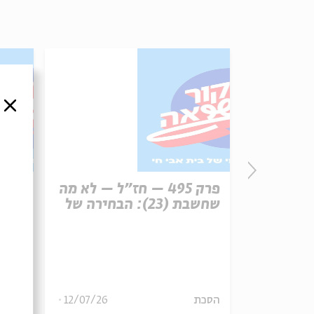
סגור
פרק 496 – עונש מוות (1):
פרק 495 – חז"ל – לא מה
רפון
שחשבת (23): הבחירה של
עיר 
משה הלינגר
13/07/26
הסכת
12/07/26
הסכת