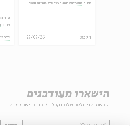
ל באריזה קטנה
מתוך:
מקור להשראה: רעיון גדול באריזה קטנה
עם:
פר
מתוך:
מ
30/07/26
הסכת
27/07/26
סדר בו
הישארו מעודכנים
הירשמו לניוזלטר שלנו וקבלו עדכונים ישר למייל
*כתובת דוא"ל
הרשמה