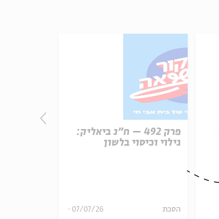
ן
פרק 492 – ח״נ ביאליק:
פרק
גילוי וכיסוי בלשון
הכרזת העצ
ארצות הבר
08
הסכת
07/07/26
הסכת