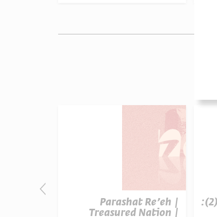
פרק 507 – אווה אילוז (2):
Parashat Re’eh |
t Re’eh |
ature vs.
Treasured Nation |