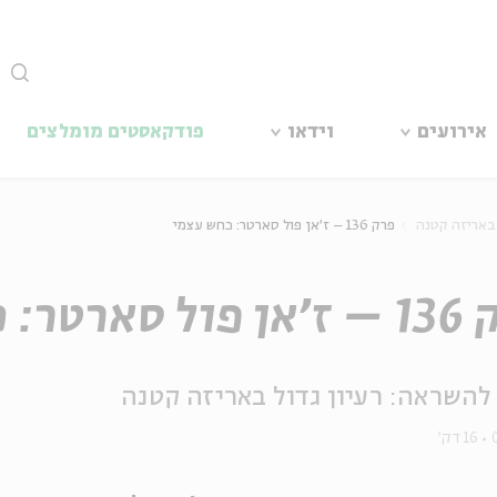
סגור
אירועים
וידאו
פודקאסטים מומלצים
 באריזה קטנה
פרק 136 – ז'אן פול סארטר: כחש עצמי
טר: כחש עצמי
להשראה: רעיון גדול באריזה קטנה
16 דק'