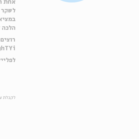
אחת הת
לשקר ו
במציאו
הלכה ל
רוצים 
ghTYi
לפליי
לקבלת עד