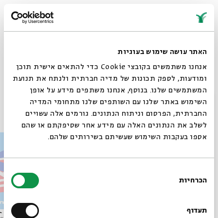
לפלייליסט מתעדכן עם השירים המתנגנים בפרקים >>
https://spoti.fi/4fAsme6
האתר עושה שימוש בעוגיות
אנחנו משתמשים בקובצי Cookie כדי להתאים אישית תוכן
Whatsapp
לקבלת עדכונים על פרק חדש ב-
Email
ומודעות, לספק תכונות של מדיה חברתית ולנתח את תנועת
המשתמשים שלנו. בנוסף, אנחנו משתפים מידע על אופן
סגור
השימוש באתר שלנו עם השותפים שלנו מתחומי המדיה
פרקים נוספים בסדרה
החברתית, הפרסום וניתוח הנתונים. גורמים אלה עשויים
לשלב את הנתונים האלה עם מידע אחר שסיפקתם או שהם
אספו בעקבות השימוש שעשיתם בשירותים שלהם.
בחירת
הכרחיות
הסכמה
רוצים לדעת מה קורה
בבית אבי חי לפני כולם?
תעדוף