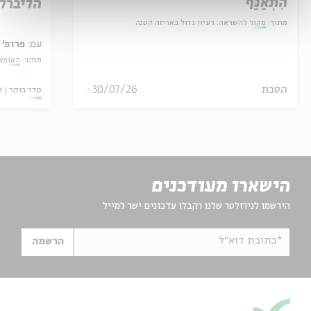
הִתְאַנַּף
הליברל
מתוך:
מקור להשראה: רעיון גדול באריזה קטנה
עם:
פרופ' 
מתוך:
האופצי
הסכת
30/07/26
סדר בוקר
ו
הישארו מעודכנים
הירשמו לניוזלטר שלנו וקבלו עדכונים ישר למייל
*כתובת דוא"ל
הרשמה