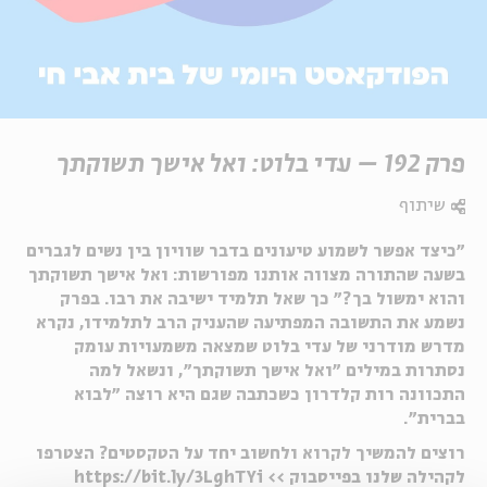
פרק 192 – עדי בלוט: ואל אישך תשוקתך
שיתוף
״כיצד אפשר לשמוע טיעונים בדבר שוויון בין נשים לגברים
בשעה שהתורה מצווה אותנו מפורשות: ואל אישך תשוקתך
והוא ימשול בך?״ כך שאל תלמיד ישיבה את רבו. בפרק
נשמע את התשובה המפתיעה שהעניק הרב לתלמידו, נקרא
מדרש מודרני של עדי בלוט שמצאה משמעויות עומק
נסתרות במילים ״ואל אישך תשוקתך״, ונשאל למה
התכוונה רות קלדרון כשכתבה שגם היא רוצה ״לבוא
בברית״.
רוצים להמשיך לקרוא ולחשוב יחד על הטקסטים? הצטרפו
לקהילה שלנו בפייסבוק >> https://bit.ly/3LghTYi