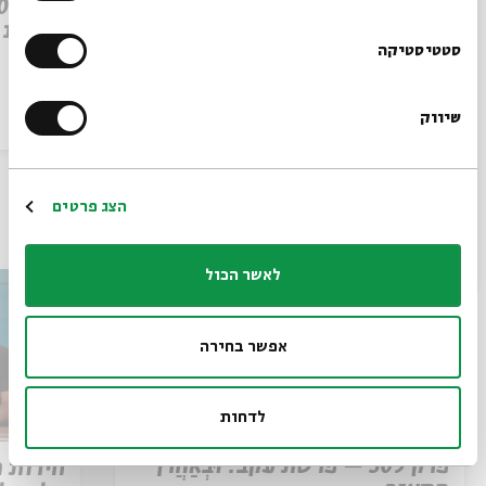
פרק 509 – פרשת עקב: וּבְאַהֲרֹן
הִתְאַנַּף
לוהטת
הרשמו לניוזלטר שלנו
סטטיסטיקה
שיווק
הסכת
30/07/26
הסכת
*כתובת דוא"ל
הרשמה
הצג פרטים
עוד בבית אבי חי
לאשר הכול
אפשר בחירה
לדחות
פרק 509 – פרשת עקב: וּבְאַהֲרֹן
חירות 