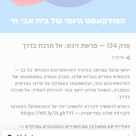
פרק 134 – פרשת ויגש: אל תרגזו בדרך
שיתוף
יוסף פועל בפרשה בניגוד לאינסטינקט האנושי כל כך –
להאשים אחרים בצרות שלנו. בפרק נעמיק במשמעותו של
האינסטינקט הזה, ובהשפעתו העמוקה על חיינו כפרטים
וכחברה, ונשאל מדוע יוסף בחר להורות לאחיו: אל תרגזו
בדרך.
רוצים להמשיך לקרוא ולחשוב יחד על הטקסטים? הצטרפו
לקהילה שלנו בפייסבוק >>
https://bit.ly/3LghTYi
לפלייליסט מתעדכן עם השירים המתנגנים בפרקים >>
https://spoti.fi/4fAsme6