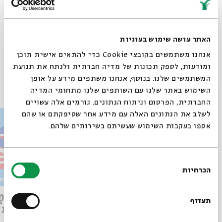
האתר עושה שימוש בעוגיות
Whatsapp
לקבלת עדכונים על פרק חדש ב-
Email
אנחנו משתמשים בקובצי Cookie כדי להתאים אישית תוכן
ומודעות, לספק תכונות של מדיה חברתית ולנתח את תנועת
המשתמשים שלנו. בנוסף, אנחנו משתפים מידע על אופן
פרקים נוספים בסדרה
סגור
השימוש באתר שלנו עם השותפים שלנו מתחומי המדיה
החברתית, הפרסום וניתוח הנתונים. גורמים אלה עשויים
לשלב את הנתונים האלה עם מידע אחר שסיפקתם או שהם
אספו בעקבות השימוש שעשיתם בשירותים שלהם.
בחירת
הכרחיות
הסכמה
רוצים לדעת מה קורה
פרק 509 – פרשת עקב: וּבְאַהֲרֹן
בבית אבי חי לפני כולם?
תעדוף
הִתְאַנַּף
לוהטת