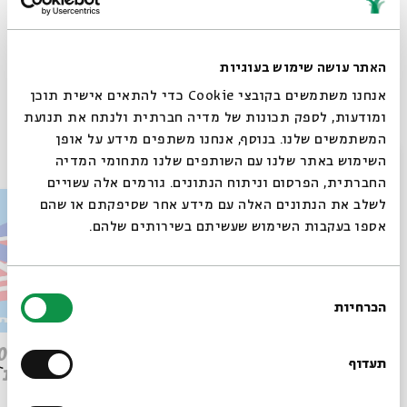
האתר עושה שימוש בעוגיות
Whatsapp
לקבלת עדכונים על פרק חדש ב-
Email
אנחנו משתמשים בקובצי Cookie כדי להתאים אישית תוכן
ומודעות, לספק תכונות של מדיה חברתית ולנתח את תנועת
המשתמשים שלנו. בנוסף, אנחנו משתפים מידע על אופן
פרקים נוספים בסדרה
סגור
השימוש באתר שלנו עם השותפים שלנו מתחומי המדיה
החברתית, הפרסום וניתוח הנתונים. גורמים אלה עשויים
לשלב את הנתונים האלה עם מידע אחר שסיפקתם או שהם
אספו בעקבות השימוש שעשיתם בשירותים שלהם.
בחירת
הכרחיות
הסכמה
רוצים לדעת מה קורה
פרק 509 – פרשת עקב: וּבְאַהֲרֹן
בבית אבי חי לפני כולם?
תעדוף
הִתְאַנַּף
לוהטת