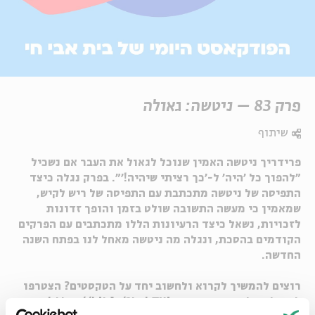
פרק 83 – ניטשה: גאולה
שיתוף
פרידריך ניטשה האמין שנוכל לגאול את העבר אם נשכיל
״להפוך כל ׳היה׳ ל-׳כך רציתי שיהיה!׳״. בפרק נגלה כיצד
התפיסה של ניטשה מתכתבת עם התפיסה של ריש לקיש,
שמאמין כי מעשה התשובה שולט בזמן והופך זדונות
לזכויות, נשאל כיצד הרעיונות הללו מתכתבים עם הפרקים
הקודמים בהסכת, ונגלה מה ניטשה מאחל לנו בפתח השנה
החדשה.
רוצים להמשיך לקרוא ולחשוב יחד על הטקסטים? הצטרפו
לקהילה שלנו בפייסבוק >>
https://bit.ly/3LghTYi