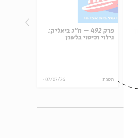
ן
פרק 492 – ח״נ ביאליק:
פרק
גילוי וכיסוי בלשון
הכרזת העצ
ארצות הבר
08
הסכת
07/07/26
הסכת