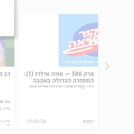
רשת עקב:
פרק 506 – אווה אילוז (1):
רב ס
התמורה הגדולה באהבה
ל באריזה קטנה
מתוך:
מקור להשראה: רעיון גדול באריזה קטנה
עם:
פר
מתוך:
מ
30/07/26
הסכת
27/07/26
סדר בו