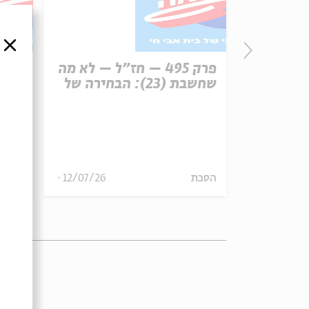
סגור
פרק 496 – עונש מוות (1):
פרק 495 – חז"ל – לא מה
רפון
שחשבת (23): הבחירה של
עיר 
משה הלינגר
13/07/26
הסכת
12/07/26
הסכת