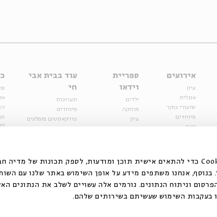
אירועים
ספריית
עוד בבית אבי
כל
וידאו
חי
עיון
צר
אנגלית
או
ילדים
תערוכות
שיעורי בוקר
הצ
מוזיקה
מיוחדים
מיוחדים
תנ
עיון
פודקאסטים מומלצים
פר
נוער
מיוחדים
כתבות
חנ
ספרות ושירה
ספרות ושירה
קצה הקרחון
סדרות
על הדרך
אירועי עבר
מפלגת המחשבות
אנחנו משתמשים בקובצי Cookie כדי להתאים אישית תוכן ומודעות, לספק תכונות של מ
אירועים
בנוסף, אנחנו משתפים מידע על אופן השימוש באתר שלנו עם השות
בירושלים
ילדים
רסום וניתוח הנתונים. גורמים אלה עשויים לשלב את הנתונים האל
מוזיקה
 בעקבות השימוש שעשיתם בשירותים שלהם.
הרצאות בזום