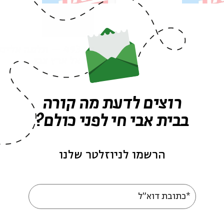
פרק 494 – פרשת מסעי:
פרק 493 – תלמה אליגו
מקלט
רוז: אל ארץ צבי
רוצים לדעת מה קורה
בבית אבי חי לפני כולם?
09/07/26
הסכת
/07/26
הרשמו לניוזלטר שלנו
*כתובת דוא"ל
עוד בבית אבי חי