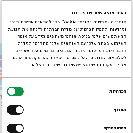
Whatsapp
לקבלת עדכונים על פרק חדש ב-
Email
האתר עושה שימוש בעוגיות
אנחנו משתמשים בקובצי Cookie כדי להתאים אישית תוכן
פרקים נוספים בסדרה
ומודעות, לספק תכונות של מדיה חברתית ולנתח את תנועת
המשתמשים שלנו. בנוסף, אנחנו משתפים מידע על אופן
סגור
השימוש באתר שלנו עם השותפים שלנו מתחומי המדיה
החברתית, הפרסום וניתוח הנתונים. גורמים אלה עשויים
לשלב את הנתונים האלה עם מידע אחר שסיפקתם או שהם
אספו בעקבות השימוש שעשיתם בשירותים שלהם.
בחירת
הכרחיות
הסכמה
פרק 509 – פרשת עקב: וּבְאַהֲרֹן
רוצים לדעת מה קורה
הִתְאַנַּף
לוהטת
בבית אבי חי לפני כולם?
תעדוף
הרשמו לניוזלטר שלנו
סטטיסטיקה
הסכת
30/07/26
הסכת