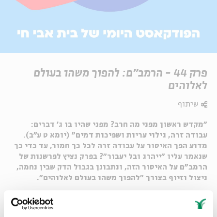
פרק 44 - הרמב"ם: להפוך משהו בעולם
לאלוהים
שיתוף
״מקדש ראשון מפני מה חרב? מפני שהיו בו ג' דברים:
עבודה זרה, גילוי עריות ושפיכות דמים״ (יומא ט ע"ב).
מדוע הפך האיסור על עבודה זרה לכל כך חמור, עד כדי כך
שנאמר עליו ״ייהרג ובל יעבור״? בפרק נציץ לפרשנות של
הרמב״ם על האיסור הזה, ונתבונן בגבול הדק שבין נחמה,
ניצול וזיוף בצורך ״להפוך משהו בעולם לאלוהים״.