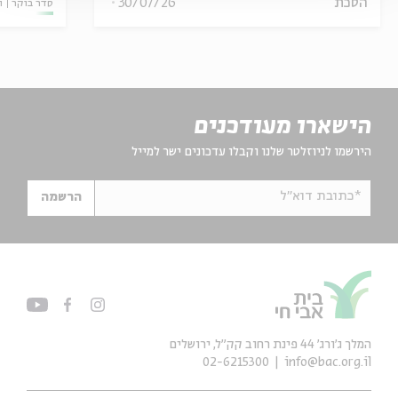
הסכת
30/07/26
סדר בוקר
ו
הישארו מעודכנים
הירשמו לניוזלטר שלנו וקבלו עדכונים ישר למייל
*כתובת דוא"ל
הרשמה
המלך ג'ורג' 44 פינת רחוב קק״ל, ירושלים
02-6215300
info@bac.org.il