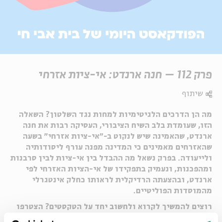
פרק 112 – חנה ארנדט: אי-ציות אזרחי
שיתוף
מה הן הדרכים הלגיטימיות למחות נגד השלטון? השאלה
הזו, שעומדת בלב השיח הציבורי, העסיקה רבות את חנה
ארנדט, שהאמינה שיש לנקוט ב-״אי-ציות אזרחי״ בשעה
שהאזרחים מאמינים כי המדינה מפנה עורף ליסודותיה
ולייעודה. בפרק נשאל מה ההבדל בין אי-ציות לבין סרבנות
ומהפכנות, ונעמיק בתפקידו של אי-הציות האזרחי לפי
ארנדט, ובהצעתה הרדיקלית לראותו כחלק אינטגרלי
מהמוסדות הפוליטיים.
רוצים להמשיך לקרוא ולחשוב יחד על הטקסטים? הצטרפו
לקהילה שלנו בפייסבוק >>
https://bit.ly/3LghTYi