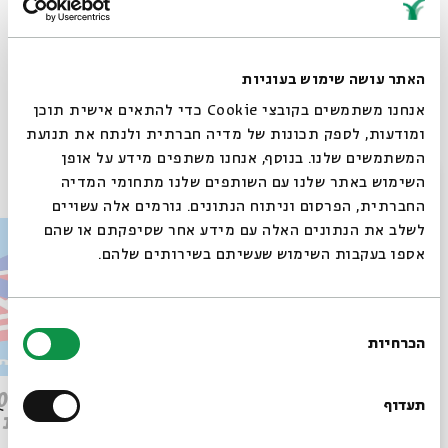
האתר עושה שימוש בעוגיות
Whatsapp
לקבלת עדכונים על פרק חדש ב-
Email
אנחנו משתמשים בקובצי Cookie כדי להתאים אישית תוכן
ומודעות, לספק תכונות של מדיה חברתית ולנתח את תנועת
המשתמשים שלנו. בנוסף, אנחנו משתפים מידע על אופן
פרקים נוספים בסדרה
סגור
השימוש באתר שלנו עם השותפים שלנו מתחומי המדיה
החברתית, הפרסום וניתוח הנתונים. גורמים אלה עשויים
לשלב את הנתונים האלה עם מידע אחר שסיפקתם או שהם
אספו בעקבות השימוש שעשיתם בשירותים שלהם.
בחירת
הכרחיות
הסכמה
רוצים לדעת מה קורה
פרק 509 – פרשת עקב: וּבְאַהֲרֹן
בבית אבי חי לפני כולם?
תעדוף
הִתְאַנַּף
לוהטת