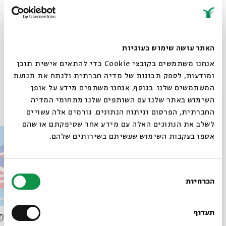
לפלייליסט מתעדכן עם השירים המתנגנים בפרקים >>
https://bit.ly/45XbwVy
האתר עושה שימוש בעוגיות
אנחנו משתמשים בקובצי Cookie כדי להתאים אישית תוכן
Whatsapp
לקבלת עדכונים על פרק חדש ב-
Email
ומודעות, לספק תכונות של מדיה חברתית ולנתח את תנועת
המשתמשים שלנו. בנוסף, אנחנו משתפים מידע על אופן
סגור
פרקים נוספים בסדרה
השימוש באתר שלנו עם השותפים שלנו מתחומי המדיה
החברתית, הפרסום וניתוח הנתונים. גורמים אלה עשויים
לשלב את הנתונים האלה עם מידע אחר שסיפקתם או שהם
אספו בעקבות השימוש שעשיתם בשירותים שלהם.
בחירת
הכרחיות
הסכמה
רוצים לדעת מה קורה
בבית אבי חי לפני כולם?
תעדוף
פרק 509 – פרשת עקב: וּבְאַהֲרֹן