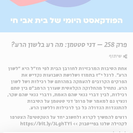
פרק 258 – דני סטטמן: מה רע בלשון הרע?
שיתוף
אחת הסיבות המרכזיות לחורבן הבית לפי חז״ל היא ״לשון
הרע״. לרגל י״ז בתמוז ושלושת השבועות נקדיש את
הפרקים הקרובים להעמקה במהותם של רכילות ושל לשון
הרע. נתחיל מהחלוקה הקלאסית שעורך הרמב״ם בין סתם
רכילות, לבין דברי גנאי שהם האמת, ודברי גנאי שהם שקר,
ונציץ גם למאמר של פרופ׳ דני סטטמן על הסיבות
להתנגדות הגדולה כל כך לרכילות וללשון הרע.
רוצים להמשיך לקרוא ולחשוב יחד על הטקסטים? הצטרפו
לקהילה שלנו בפייסבוק >> https://bit.ly/3LghTYi