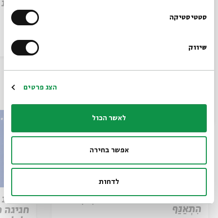
הִתְאַנַּף
לוהטת
הרשמו לניוזלטר שלנו
סטטיסטיקה
הסכת
30/07/26
הסכת
שיווק
*כתובת דוא"ל
הרשמה
הצג פרטים
עוד בבית אבי חי
לאשר הכול
אפשר בחירה
לדחות
פרק 509 – פרשת עקב: וּבְאַהֲרֹן
מסיבת 
הִתְאַנַּף
חגיגה מ