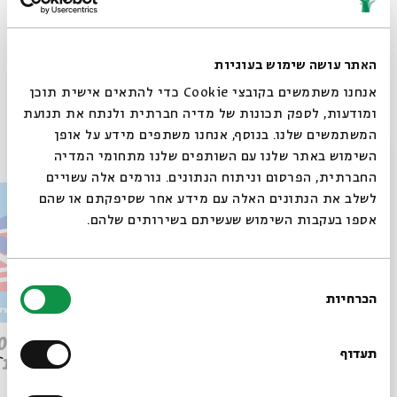
האתר עושה שימוש בעוגיות
Whatsapp
לקבלת עדכונים על פרק חדש ב-
Email
אנחנו משתמשים בקובצי Cookie כדי להתאים אישית תוכן
ומודעות, לספק תכונות של מדיה חברתית ולנתח את תנועת
המשתמשים שלנו. בנוסף, אנחנו משתפים מידע על אופן
פרקים נוספים בסדרה
סגור
השימוש באתר שלנו עם השותפים שלנו מתחומי המדיה
החברתית, הפרסום וניתוח הנתונים. גורמים אלה עשויים
לשלב את הנתונים האלה עם מידע אחר שסיפקתם או שהם
אספו בעקבות השימוש שעשיתם בשירותים שלהם.
בחירת
הכרחיות
הסכמה
רוצים לדעת מה קורה
פרק 509 – פרשת עקב: וּבְאַהֲרֹן
בבית אבי חי לפני כולם?
תעדוף
הִתְאַנַּף
לוהטת