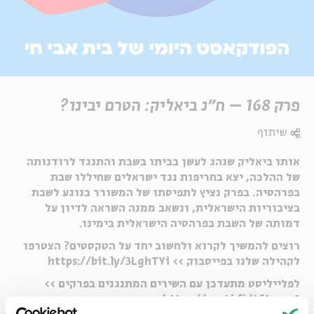
פרק 168 – ח"נ ביאליק: הטרם יבינו?
שיתוף
אותו ביאליק שנהג לעשן בביתו בשבת והתנגד לרודנותה
של ההלכה, יצא בחריפות נגד ישראלים שחיללו שבת
בפרהסיה. בפרק נציץ לתפיסתו של המשורר בנוגע לשבת
בציבוריות הישראלית, ונשאב ממנה השראה לדיון על
דמותה של השבת בפרהסיה הישראלית בימינו.
רוצים להמשיך לקרוא ולחשוב יחד על הטקסטים? הצטרפו
לקהילה שלנו בפייסבוק >> https://bit.ly/3LghTYi
לפלייליסט מתעדכן עם השירים המתנגנים בפרקים >>
https://spoti.fi/4fAsme6