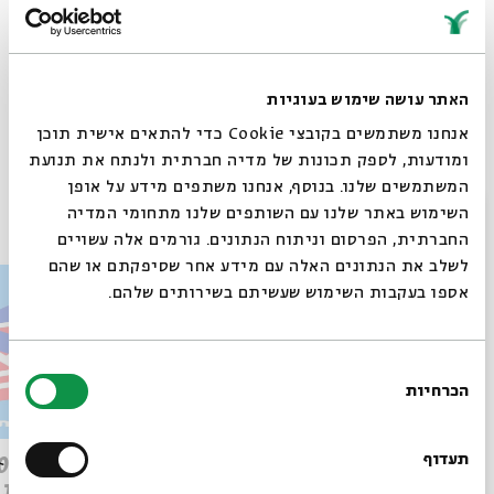
הנוכחית.
האתר עושה שימוש בעוגיות
אנחנו משתמשים בקובצי Cookie כדי להתאים אישית תוכן
Whatsapp
לקבלת עדכונים על פרק חדש ב-
Email
ומודעות, לספק תכונות של מדיה חברתית ולנתח את תנועת
המשתמשים שלנו. בנוסף, אנחנו משתפים מידע על אופן
פרקים נוספים בסדרה
סגור
השימוש באתר שלנו עם השותפים שלנו מתחומי המדיה
החברתית, הפרסום וניתוח הנתונים. גורמים אלה עשויים
לשלב את הנתונים האלה עם מידע אחר שסיפקתם או שהם
אספו בעקבות השימוש שעשיתם בשירותים שלהם.
בחירת
הכרחיות
הסכמה
רוצים לדעת מה קורה
בבית אבי חי לפני כולם?
תעדוף
פרק 509 – פרשת עקב: וּבְאַהֲרֹן
הִתְאַנַּף
לוהטת