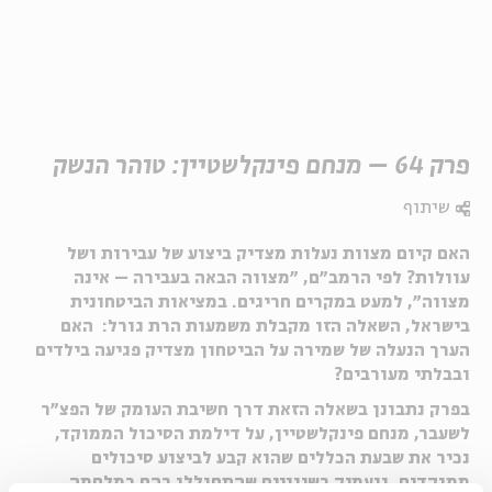
פרק 64 – מנחם פינקלשטיין: טוהר הנשק
שיתוף
האם קיום מצוות נעלות מצדיק ביצוע של עבירות ושל
עוולות? לפי הרמב״ם, ״מצווה הבאה בעבירה – אינה
מצווה״, למעט במקרים חריגים. במציאות הביטחונית
בישראל, השאלה הזו מקבלת משמעות הרת גורל: האם
הערך הנעלה של שמירה על הביטחון מצדיק פגיעה בילדים
ובבלתי מעורבים?
בפרק נתבונן בשאלה הזאת דרך חשיבת העומק של הפצ״ר
לשעבר, מנחם פינקלשטיין, על דילמת הסיכול הממוקד,
נכיר את שבעת הכללים שהוא קבע לביצוע סיכולים
ממוקדים, ונעמיק בשינויים שהתחוללו בהם במלחמה