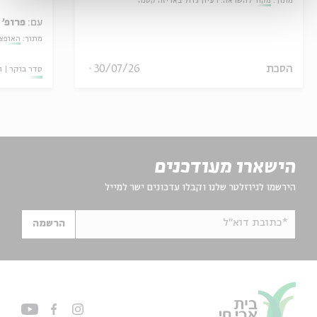
מתוך:
מקור להשראה: רעיון גדול באריזה קטנה
עם:
פרופ' 
מתוך:
האופצי
הסכת
30/07/26
סדר בוקר
ו
הישארו מעודכנים
הירשמו לניוזלטר שלנו וקבלו עדכונים ישר למייל
*כתובת דוא"ל
הרשמה