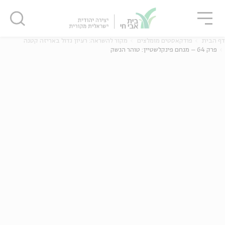
גור
סגור
סגור
דף הבית
פודקאסטים מומלצים
מקור להשראה: רעיון גדול באריזה קטנה
פרק 64 – מנחם פינקלשטיין: טוהר הנשק
ה
אנגלית
נוער
ה
אנגלית
מיוחדי