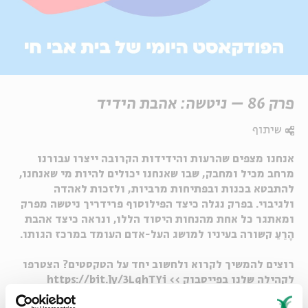
פרק 86 – ניטשה: אהבת הידיד
שיתוף
אנחנו מצפים שהרעות והידידות הקרובה ייצרו עבורנו
מרחב מכיל ומחבק, שבו שאנחנו יכולים להיות מי שאנחנו,
להתבטא בכנות ובפתיחות מרביות, ולזכות לאהדה
ולגיבוי. בפרק נגלה כיצד הפילוסוף פרידריך ניטשה מפרק
ומאתגר כל אחת מהנחות היסוד הללו, ונראה כיצד אהבת
הָרֵעַ קשורה בעיניו למושג העל-אדם העומד במרכז הגותו.
רוצים להמשיך לקרוא ולחשוב יחד על הטקסטים? הצטרפו
לקהילה שלנו בפייסבוק >>
https://bit.ly/3LghTYi