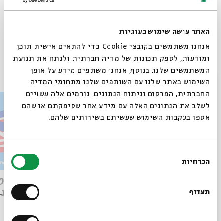
האתר עושה שימוש בעוגיות
Whatsapp
לקבלת עדכונים על פרק חדש ב-
Email
אנחנו משתמשים בקובצי Cookie כדי להתאים אישית תוכן
ומודעות, לספק תכונות של מדיה חברתית ולנתח את תנועת
פרקים נוספים בסדרה
המשתמשים שלנו. בנוסף, אנחנו משתפים מידע על אופן
סגור
השימוש באתר שלנו עם השותפים שלנו מתחומי המדיה
החברתית, הפרסום וניתוח הנתונים. גורמים אלה עשויים
לשלב את הנתונים האלה עם מידע אחר שסיפקתם או שהם
אספו בעקבות השימוש שעשיתם בשירותים שלהם.
בחירת
הכרחיות
הסכמה
רוצים לדעת מה קורה
פרק 509 – פרשת עקב: וּבְאַהֲרֹן
בבית אבי חי לפני כולם?
הִתְאַנַּף
לוהטת
תעדוף