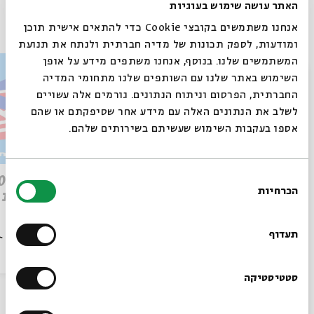
האתר עושה שימוש בעוגיות
פרקים נוספים בסדרה
אנחנו משתמשים בקובצי Cookie כדי להתאים אישית תוכן
ומודעות, לספק תכונות של מדיה חברתית ולנתח את תנועת
המשתמשים שלנו. בנוסף, אנחנו משתפים מידע על אופן
סגור
השימוש באתר שלנו עם השותפים שלנו מתחומי המדיה
החברתית, הפרסום וניתוח הנתונים. גורמים אלה עשויים
לשלב את הנתונים האלה עם מידע אחר שסיפקתם או שהם
אספו בעקבות השימוש שעשיתם בשירותים שלהם.
בחירת
פרק 509 – פרשת עקב: וּבְאַהֲרֹן
הכרחיות
הִתְאַנַּף
הסכמה
לוהטת
רוצים לדעת מה קורה
בבית אבי חי לפני כולם?
תעדוף
הסכת
30/07/26
הסכת
הרשמו לניוזלטר שלנו
סטטיסטיקה