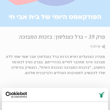
פרק 39 - ברל כצנלסון: בזכות המבוכה
שיתוף
מנהיג הפועלים ואיש הרוח ברל כצנלסון סבר שמי שחי ללא
מבוכה אינו מחובר לחיים כהווייתם. בפרק נציץ לנאומו
החשוב, "בזכות המבוכה ובגנות הטיח", ונעמיק בניסיון
שלו להקשיב למצוקות העולים ולביקורת שלהם.
Whatsapp
לקבלת עדכונים על פרק חדש ב-
Email