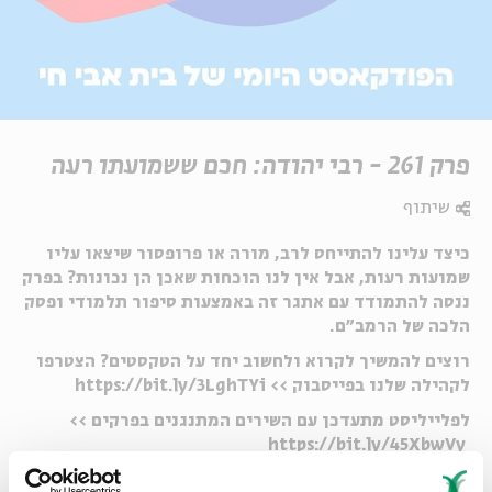
פרק 261 - רבי יהודה: חכם ששמועתו רעה
שיתוף
כיצד עלינו להתייחס לרב, מורה או פרופסור שיצאו עליו
שמועות רעות, אבל אין לנו הוכחות שאכן הן נכונות? בפרק
ננסה להתמודד עם אתגר זה באמצעות סיפור תלמודי ופסק
הלכה של הרמב"ם.
רוצים להמשיך לקרוא ולחשוב יחד על הטקסטים? הצטרפו
לקהילה שלנו בפייסבוק >> https://bit.ly/3LghTYi
לפלייליסט מתעדכן עם השירים המתנגנים בפרקים >>
https://bit.ly/45XbwVy