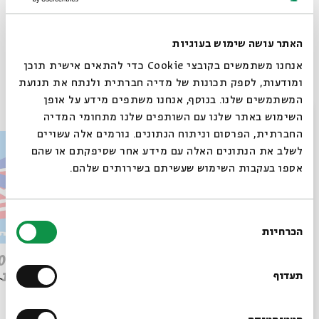
האתר עושה שימוש בעוגיות
Whatsapp
לקבלת עדכונים על פרק חדש ב-
Email
אנחנו משתמשים בקובצי Cookie כדי להתאים אישית תוכן
ומודעות, לספק תכונות של מדיה חברתית ולנתח את תנועת
פרקים נוספים בסדרה
המשתמשים שלנו. בנוסף, אנחנו משתפים מידע על אופן
סגור
השימוש באתר שלנו עם השותפים שלנו מתחומי המדיה
החברתית, הפרסום וניתוח הנתונים. גורמים אלה עשויים
לשלב את הנתונים האלה עם מידע אחר שסיפקתם או שהם
אספו בעקבות השימוש שעשיתם בשירותים שלהם.
בחירת
הכרחיות
הסכמה
רוצים לדעת מה קורה
פרק 509 – פרשת עקב: וּבְאַהֲרֹן
בבית אבי חי לפני כולם?
הִתְאַנַּף
לוהטת
תעדוף