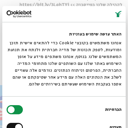
לקהילה שלנו בפייסבוק >> https://bit.ly/3LghTYi
לפלייליסט מתעדכן עם השירים המתנגנים בפרקים >>
https://spoti.fi/4fAsme6
האתר עושה שימוש בעוגיות
אנחנו משתמשים בקובצי Cookie כדי להתאים אישית תוכן
ומודעות, לספק תכונות של מדיה חברתית ולנתח את תנועת
Whatsapp
לקבלת עדכונים על פרק חדש ב-
Email
המשתמשים שלנו. בנוסף, אנחנו משתפים מידע על אופן
סגור
השימוש באתר שלנו עם השותפים שלנו מתחומי המדיה
פרקים נוספים בסדרה
החברתית, הפרסום וניתוח הנתונים. גורמים אלה עשויים
לשלב את הנתונים האלה עם מידע אחר שסיפקתם או שהם
אספו בעקבות השימוש שעשיתם בשירותים שלהם.
בחירת
הכרחיות
הסכמה
רוצים לדעת מה קורה
בבית אבי חי לפני כולם?
תעדוף