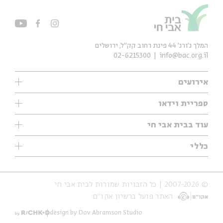
המלך ג'ורג' 44 פינת רחוב קק״ל, ירושלים
02-6215300
info@bac.org.il
אירועים
עיון
ספריית וידאו
אנגלית
ילדים
שיעורי בוקר
עוד בבית אבי חי
מוזיקה
מיוחדים
תערוכות
עיון
כללי
נוער
מיוחדים
מיוחדים
צרו קשר
ספרות ושירה
פודקאסטים מומלצים
ספרות ושירה
אודות
סדרות
כתבות
© 2007-2026 | כל הזכויות שמורות לבית אבי חי
הצהרת נגישות
אירועי עבר
קצה הקרחון
האתר פועל ברשיון אקו״ם
תנאי שימוש והצהרת פרטיות
אירועים בירושלים
על הדרך
חנות
ילדים
design by Dov Abramson Studio
מפלגת המחשבות