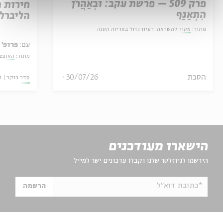
פרק 509 – פרשת עקב: וּבְאַהֲרֹן
חירות 
הִתְאַנַּף
הליברל
מתוך:
מקור להשראה: רעיון גדול באריזה קטנה
עם:
פרופ' 
מתוך:
האופצי
הסכת
30/07/26
סדר בוקר
ו
הישארו מעודכנים
הירשמו לניוזלטר שלנו וקבלו עדכונים ישר למייל
*כתובת דוא"ל
הרשמה