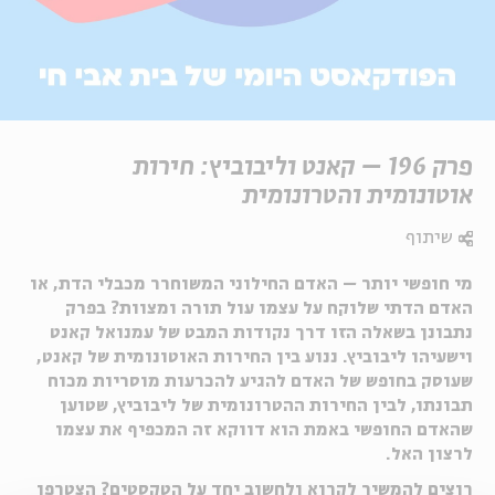
פרק 196 – קאנט וליבוביץ: חירות
אוטונומית והטרונומית
שיתוף
מי חופשי יותר – האדם החילוני המשוחרר מכבלי הדת, או
האדם הדתי שלוקח על עצמו עול תורה ומצוות? בפרק
נתבונן בשאלה הזו דרך נקודות המבט של עמנואל קאנט
וישעיהו ליבוביץ. ננוע בין החירות האוטונומית של קאנט,
שעוסק בחופש של האדם להגיע להכרעות מוסריות מכוח
תבונתו, לבין החירות ההטרונומית של ליבוביץ, שטוען
שהאדם החופשי באמת הוא דווקא זה המכפיף את עצמו
לרצון האל.
רוצים להמשיך לקרוא ולחשוב יחד על הטקסטים? הצטרפו