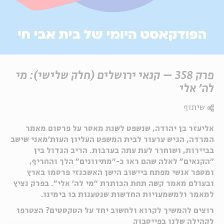
פרק 358 – קנאי ירושלים (חלק שלישי): מי
לה' אלי
שיתוף
אליעזר בן יהודה, שנשפט לשנת מאסר על פרסום מאמר
המרדה, הגיש ערעור לבית המשפט העליון העות׳מאני שישב
בביירות, ושוחרר לעת עתה בערבות. הריב הגדול בין
״הקנאים״ לאלה שהם ראו כ-״מתיוונים״ הלך והחריף,
ומספר אנשי מפתח ביישוב הישן האשכנזי פרסמו בארץ
ובעולם מאמר קשה תחת הכותרת ״מי לה' אלי״. בפרק נציץ
למאמר ולמשמעויות החדשות שנטענות בו בימינו.
רוצים להמשיך לקרוא ולחשוב יחד על הטקסטים? הצטרפו
לקהילה שלנו בפייסבוק