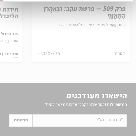
פרק 509 – פרשת עקב: וּבְאַהֲרֹן
חירות 
הִתְאַנַּף
הליברל
מתוך:
מקור להשראה: רעיון גדול באריזה קטנה
עם:
פרופ' 
מתוך:
האופצי
הסכת
30/07/26
סדר בוקר
ו
הישארו מעודכנים
הירשמו לניוזלטר שלנו וקבלו עדכונים ישר למייל
*כתובת דוא"ל
הרשמה