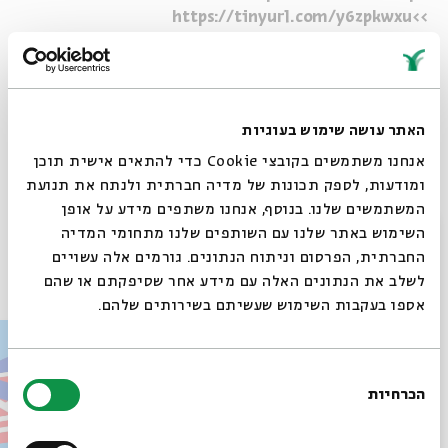
>>https://tinyurl.com/y6zpkwxu
לפלייליסט מתעדכן עם השירים המתנגנים בפרקים >>
https://tinyurl.com/pe857aam
האתר עושה שימוש בעוגיות
אנחנו משתמשים בקובצי Cookie כדי להתאים אישית תוכן
ומודעות, לספק תכונות של מדיה חברתית ולנתח את תנועת
Whatsapp
לקבלת עדכונים על פרק חדש ב-
Email
המשתמשים שלנו. בנוסף, אנחנו משתפים מידע על אופן
סגור
השימוש באתר שלנו עם השותפים שלנו מתחומי המדיה
החברתית, הפרסום וניתוח הנתונים. גורמים אלה עשויים
פרקים נוספים בסדרה
לשלב את הנתונים האלה עם מידע אחר שסיפקתם או שהם
אספו בעקבות השימוש שעשיתם בשירותים שלהם.
בחירת
הכרחיות
הסכמה
רוצים לדעת מה קורה