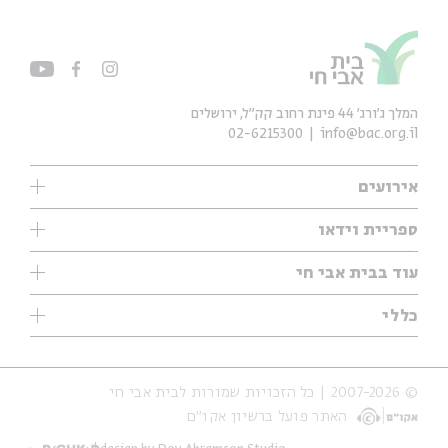
המלך ג'ורג' 44 פינת רחוב קק״ל, ירושלים
02-6215300
info@bac.org.il
אירועים
עיון
ספריית וידאו
אנגלית
ילדים
שיעורי בוקר
עוד בבית אבי חי
מוזיקה
מיוחדים
תערוכות
עיון
כללי
נוער
מיוחדים
מיוחדים
צרו קשר
ספרות ושירה
פודקאסטים מומלצים
ספרות ושירה
אודות
סדרות
כתבות
© 2007-2026 | כל הזכויות שמורות לבית אבי חי
הצהרת נגישות
אירועי עבר
קצה הקרחון
האתר פועל ברשיון אקו״ם
תנאי שימוש והצהרת פרטיות
אירועים בירושלים
על הדרך
חנות
ילדים