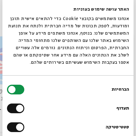
Whatsapp
לקבלת עדכונים על פרק חדש ב-
Email
האתר עושה שימוש בעוגיות
אנחנו משתמשים בקובצי Cookie כדי להתאים אישית תוכן
פרקים נוספים בסדרה
ומודעות, לספק תכונות של מדיה חברתית ולנתח את תנועת
המשתמשים שלנו. בנוסף, אנחנו משתפים מידע על אופן
סגור
השימוש באתר שלנו עם השותפים שלנו מתחומי המדיה
החברתית, הפרסום וניתוח הנתונים. גורמים אלה עשויים
לשלב את הנתונים האלה עם מידע אחר שסיפקתם או שהם
אספו בעקבות השימוש שעשיתם בשירותים שלהם.
בחירת
הכרחיות
פרק 509 – פרשת עקב: וּבְאַהֲרֹן
הסכמה
רוצים לדעת מה קורה
הִתְאַנַּף
לוהטת
בבית אבי חי לפני כולם?
תעדוף
הסכת
30/07/26
הסכת
הרשמו לניוזלטר שלנו
סטטיסטיקה