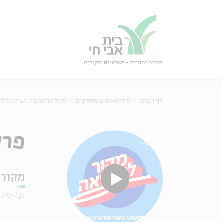
גור
סגור
דף הבית
פודקאסטים מומלצים
מקור להשראה: רעיון גדול
פרק 205 – רחל המשוררת: 
מקור 
27/04/25