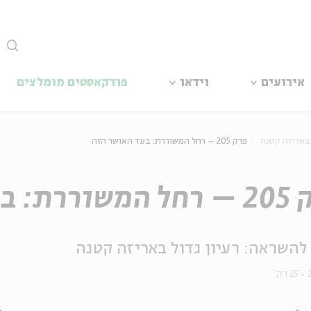
סגור
אירועים
וידאו
פודקאסטים מומלצים
 באריזה קטנה
פרק 205 – רחל המשוררת: בעד האושר הזה
בעד האושר הזה
להשראה: רעיון גדול באריזה קטנה
15 דק'