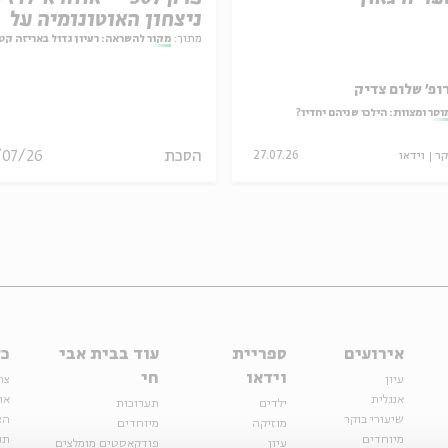
ניצחון האוטונומיה על
המחויבות
מתוך:
מקור להשראה: רעיון גדול באריזה קט
ופ' שלום צדיק
וסר ומצוות: הילכו שניהם יחדיו?
הסכת
/07/26
קר
וידאו
27.07.26
אירועים
ספריית
עוד בבית אבי
כל
וידאו
חי
עיון
צר
אנגלית
או
ילדים
תערוכות
שיעורי בוקר
הצ
מוזיקה
מיוחדים
מיוחדים
תנ
עיון
פודקאסטים מומלצים