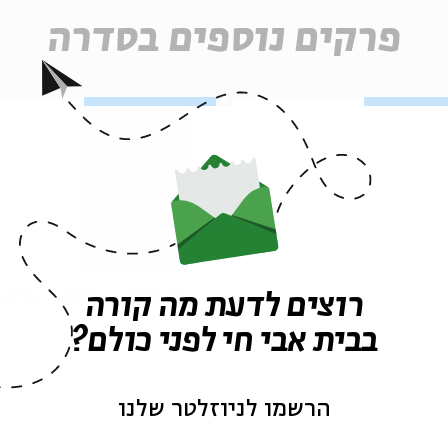
פרקים נוספים בסדרה
פרק 494 – פרשת מסעי:
פרק 493 – תלמה אליגו
רוצים לדעת מה קורה
מקלט
רוז: אל ארץ צבי
בבית אבי חי לפני כולם?
הרשמו לניוזלטר שלנו