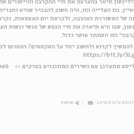
לינסון תיאר בהערצה את חיי ההקרבה והייסורים של 
יין, בת העלייה הזו, היה חשוב להבהיר שהיא וחבריה ה
ה של המשוררת האהובה, ולקראת יום העצמאות, נקר
סון, שבו היא תיארה את חיי הנפש של אנשי ונשות הע
בה״ הזו הסתתר אושר גדול.
להמשיך לקרוא ולחשוב יחד על הטקסטים? הצטרפו לקה
https://bit.ly/3L
ליסט מתעדכן עם השירים המתנגנים בפרקים >>
me6
שיתוף
כונים על פרק חדש ב-
Email