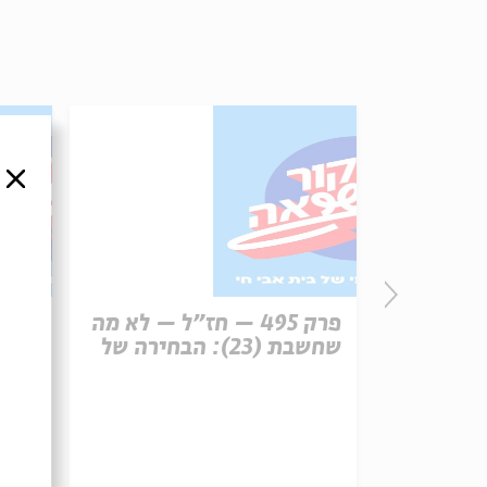
סגור
פרק 496 – עונש מוות (1):
פרק 495 – חז"ל – לא מה
רפון
שחשבת (23): הבחירה של
עיר 
משה הלינגר