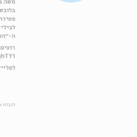
משה בי
בלובשט
פטירת
לבילינ
ה-״הקר
רוצים 
ghTYi
לפליי
לקבלת עד