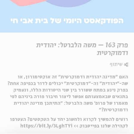
פרק 163 – משה הלברטל: יהודית
ודמוקרטית
שיתוף
האם ״מדינה יהודית ודמוקרטית״ זה אוקסימורון, או
שה-״יהודית״ וה-״דמוקרטית״ יכולים לדור בכפיפה אחת?
בפרק ניגע במתח ששורר בין שני היסודות הללו, ונעמיק
בתנאים שבאמצעותם אפשר ליצור חיבור פורה ביניהם לפי
מאמרו של פרופ' משה הלברטל: "התיתכן מדינה יהודית
ודמוקרטית?"
רוצים להמשיך לקרוא ולחשוב יחד על הטקסטים? הצטרפו
לקהילה שלנו בפייסבוק >> https://bit.ly/3LghTYi