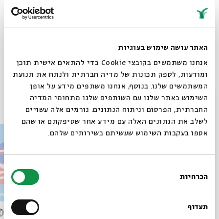
לפלייליסט מתעדכן עם השירים המתנגנים בפרקים >>
https://spoti.fi/4fAsme6
האתר עושה שימוש בעוגיות
אנחנו משתמשים בקובצי Cookie כדי להתאים אישית תוכן
Whatsapp
לקבלת עדכונים על פרק חדש ב-
Email
ומודעות, לספק תכונות של מדיה חברתית ולנתח את תנועת
המשתמשים שלנו. בנוסף, אנחנו משתפים מידע על אופן
סגור
השימוש באתר שלנו עם השותפים שלנו מתחומי המדיה
פרקים נוספים בסדרה
החברתית, הפרסום וניתוח הנתונים. גורמים אלה עשויים
לשלב את הנתונים האלה עם מידע אחר שסיפקתם או שהם
אספו בעקבות השימוש שעשיתם בשירותים שלהם.
בחירת
הכרחיות
הסכמה
רוצים לדעת מה קורה
בבית אבי חי לפני כולם?
תעדוף
פרק 509 – פרשת עקב: וּבְאַהֲרֹן