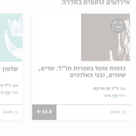
אירועים נוספים בסדרה
מחר
כוחות אופל בספרות חז"ל: שדים,
שלטון ו
שטנים, ובני האלוהים
עם:
ד"ר גילי זיוון
עם:
ד"ר חן מרקס
מתוך:
סדר בו
מתוך:
סדר בוקר
9-13.8
zoom
zoom