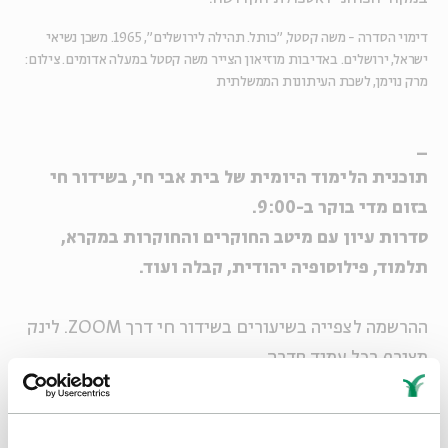
דימוי הסדרה - משה קסטל, "כותל. תהילה לירושלים", 1965. משכן נשיאי
ישראל, ירושלים. באדיבות מוזיאון הצייר משה קסטל במעלה אדומים. צילום:
מרק נוימן, לשכת העיתונות הממשלתית
_
תוכנית הלימוד היומית של בית אבי חי, בשידור חי
בזום מדי בוקר ב-9:00.
סדרות עיון עם מיטב החוקרים והחוקרות במקרא,
תלמוד, פילוסופיה יהודית, קבלה ועוד.
ההרשמה לצפייה בשיעורים בשידור חי דרך ZOOM. לינק
מצורף בכל עמוד סדרה.
מעבר לVOD עם ארכיון הסדרות שהתקיימו >>