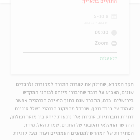
התקיים בתאריך:
ה
אנגלית
מיוחדי
6-10.8
יט באב
כג באב
09:00
Zoom
ללא עלות
חקר המקרא, שחילק את ספרות התורה למקורות ולרבדים
שונים, הצביע על רובד שחיבורו מיוחס לכוהני המקדש
בירושלים. ברם, התברר שגם בתוך היצירה הכוהנית אפשר
לעמוד על רובד נוסף, שנבדל מהמקור הכוהני בשלל סוגיות
דתיות וחברתיות. סוגיות אלו נוגעות ליחס בין מוסר ופולחן,
ההקשר החקלאי והטבעי של החגים, שמות האל, מידת
הפתיחות של המקדש למנהגים העממיים ועוד. מעל סוגיות