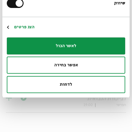
שיווק
#2: התוכן המוסרי והחברתי של
07.08.23
*כתובת דוא"ל
הקדושה
שני
19:00
הרשמה
הצג פרטים
#3: הקדושה והמוסר לפי המקור
08.08.23
הכהני
לאשר הכול
שלישי
19:00
#4: אסכולת הקדושה מתקנת את
09.08.23
אפשר בחירה
המקור הכהני
רביעי
19:00
לדחות
#5: אסכולת הקדושה כמענה
10.08.23
לביקורת הנבואית
חמישי
19:00