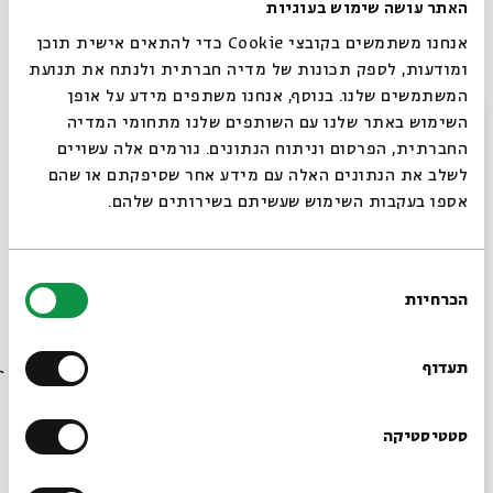
האתר עושה שימוש בעוגיות
אנחנו משתמשים בקובצי Cookie כדי להתאים אישית תוכן
ומודעות, לספק תכונות של מדיה חברתית ולנתח את תנועת
המשתמשים שלנו. בנוסף, אנחנו משתפים מידע על אופן
הורדת מקורות
שיתוף
הוספה ליומן
סגור
השימוש באתר שלנו עם השותפים שלנו מתחומי המדיה
החברתית, הפרסום וניתוח הנתונים. גורמים אלה עשויים
הרשמה לאירועים דומים
לשלב את הנתונים האלה עם מידע אחר שסיפקתם או שהם
אספו בעקבות השימוש שעשיתם בשירותים שלהם.
סדרה של מפגשים
בחירת
הכרחיות
הסכמה
מפגשים שהתקיימו
רוצים לדעת מה קורה
בבית אבי חי לפני כולם?
תעדוף
#1: ההבחנה בין הסגנון הכהני
06.08.23
לסגנון שאינו כהני
הרשמו לניוזלטר שלנו
סטטיסטיקה
ראשון
19:00