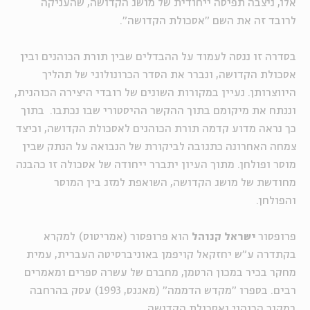
אלו, ניצבה תפיסה ייחודית של מושג הקדושה, שהעניקה
לרובד זה את השם "אסכולת הקדושה".
בסדרה זו ננסה לעמוד על ההבדלים שבין תורת הכוהנים ובין
אסכולת הקדושה, ונברר את הסדר הכרונולוגי של תהליך
היווצרותן. נעיין במקורות השונים של רובדי היצירה הכוהנית,
וננתח את מיקומם בתוך ההקשר ההיסטורי שבו נכתבו. בתוך
כך נראה מדוע קדמה תורת הכוהנים לאסכולת הקדושה, וכיצד
צמחה האחרונה כתגובה לביקורת של הנבואה על הנתק שבין
מוסר ופולחן. מתוך העיון יתברר ייחודה של אסכולה זו כהבנה
מחודשת של מושג הקדושה, השואפת למזג בין המוסר
והפולחן.
פרופסור
ישראל קנוהל
הוא פרופסור (אמריטוס) למקרא
בקתדרה ע"ש יחזקאל קויפמן באוניברסיטה העברית, עמית
מחקר בכיר במכון הרטמן, מחברם של עשרה ספרים ומאמרים
רבים. בספרו "מקדש הדממה" (מאגנס, 1993) עסק בהרחבה
במקור הכוהני ואסכולת הקדושה.