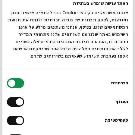
האתר עושה שימוש בעוגיות
הרשמה לאירועים דומים
אנחנו משתמשים בקובצי Cookie כדי להתאים אישית תוכן
ומודעות, לספק תכונות של מדיה חברתית ולנתח את תנועת
המשתמשים שלנו. בנוסף, אנחנו משתפים מידע על אופן
סדרה של מפגשים
סגור
השימוש באתר שלנו עם השותפים שלנו מתחומי המדיה
החברתית, הפרסום וניתוח הנתונים. גורמים אלה עשויים
לשלב את הנתונים האלה עם מידע אחר שסיפקתם או שהם
מפגשים שהתקיימו
אספו בעקבות השימוש שעשיתם בשירותים שלהם.
#1: התפצלות
26.02.23
בחירת
הגישות
הכרחיות
הסכמה
ראשון
19:00
רוצים לדעת מה קורה
בבית אבי חי לפני כולם?
תעדוף
#2: ממד
27.02.23
הזמן
שני
19:00
הרשמו לניוזלטר שלנו
סטטיסטיקה
#3: ממד הזמן
28.02.23