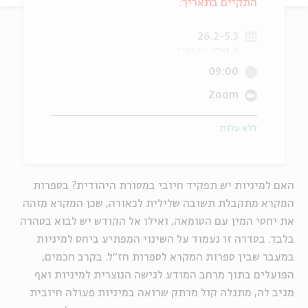
התקיים בתאריך:
ה
אנגלית
מיוחדי
26.2-5.3
ה' באדר
יב באדר
09:00
Zoom
ללא עלות
האם למיניות יש תפקיד חיובי במסורת היהודית? בספרות
המקרא מתקבלת תשובה שלילית לכאורה, שכן המקרא מזהה
את יחסי המין עם הטומאה, ואילו אל הקודש יש לבוא בטהרה
בלבד. בסדרה זו נעמוד על השינוי המפתיע ביחס למיניות
במעבר שבין ספרות המקרא לספרות חז"ל. בקרב חכמים,
הפועלים בתוך מרחב המודע לגישה הנוצרית למיניות ואף
מגיב לה, מתגלה קול מרתק שרואה במיניות פעולה חיובית