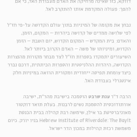
דווקא, כזו שאינה מרחיקה את האדם מעבודת האל, כי אם
להפך: פעולה המקדמת אותו להתקרב לאל.
נבחן את מקומה של המיניות בתוך עולם הקדושה על-פי חז"ל
לפי שלושה ממדים של קדושה ביהדות – המקום, הזמן,
והאדם: בית המקדש – המקום הקדוש, יום השבת – הזמן
הקדוש, ומיניותו של משה – האדם הקרוב ביותר לאל.
השיעורים יתמקדו בספרות חז"ל לצד מבחר מקורות מהנצרות
הקדושה, היהדות ההלניסטית והספרות הכיתתית, דרכם נברר
כיצד צומחת תפיסה ייחודית ומקורית הרואה במיניות חלק
אינטגרלי בעבודת האל.
הרבה ד"ר
ענת שרבט
הוסמכה בישיבת מהר"ת, ישיבה
אורתודוכסית להסמכת נשים לרבנות. בעלת תואר דוקטור
מאוניברסיטת בר אילן, שימשה רבת קהילה בבית הכנסת
Hebrew Institute of Riverdale: The Bayit בניו יורק. כיום
משמשת רכזת קהילות במכון הדר ישראל.