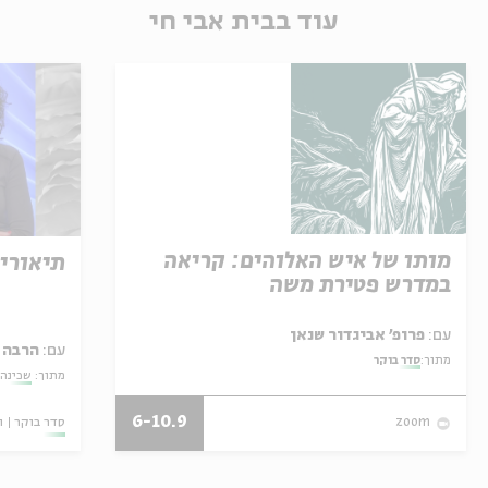
עוד בבית אבי חי
מותו של איש האלוהים: קריאה
תיאוריי
במדרש פטירת משה
עם:
פרופ' אביגדור שנאן
עם:
הרבה 
מתוך:
סדר בוקר
מתוך:
שכינה 
6-10.9
סדר בוקר
ו
zoom