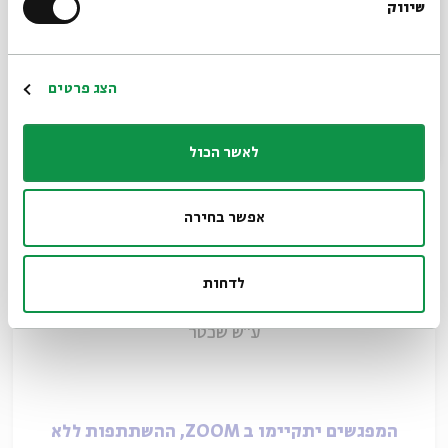
שיווק
*כתובת דוא"ל
דרך התייחסויות בספרות בית שני, ועד למסורות
התנאיות.
הרשמה
הצג פרטים
בעיון זה נראה מגמות שונות וקולות שונים בעיצוב
איסורי שבת, שהיו בסיס לתמורות ולשינויים בעיצוב
לאשר הכול
ההלכה.
אפשר בחירה
מפעם לפעם, נציץ כיצד דיוני בסיס אלו משפיעים על
עיצוב איסורי שבת במאה ה-21.
לדחות
הרב אבי נוביס-דויטש
הוא דיקן בית המדרש לרבנים
ע"ש שכטר
המפגשים יתקיימו ב ZOOM, ההשתתפות ללא