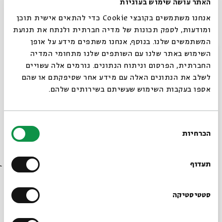
האתר עושה שימוש בעוגיות
אנחנו משתמשים בקובצי Cookie כדי להתאים אישית תוכן
28.06.2020 -
ומודעות, לספק תכונות של מדיה חברתית ולנתח את תנועת
08.07.2020 | ו בתמוז -
המשתמשים שלנו. בנוסף, אנחנו משתפים מידע על אופן
סגור
ט"ז בתמוז
השימוש באתר שלנו עם השותפים שלנו מתחומי המדיה
החברתית, הפרסום וניתוח הנתונים. גורמים אלה עשויים
ראשון - חמישי | בשעה 9:00 | אורך
לשלב את הנתונים האלה עם מידע אחר שסיפקתם או שהם
המפגש 30 דקות
אספו בעקבות השימוש שעשיתם בשירותים שלהם.
בחירת
הכרחיות
הסכמה
מסע עיוני בעקבות תהליך היווצרותן של הלכות שבת
רוצים לדעת מה קורה
מהמקרא ועד לספרות התנאים.
בבית אבי חי לפני כולם?
תעדוף
יום השבת עבר דרך ארוכה ומרתקת עד לאופן שבו
התעצב בימינו.
הרשמו לניוזלטר שלנו
סטטיסטיקה
בסדרה נדון בהיווצרותם של איסורי השבת
ובהתפתחותם, החל מן הציוויים בתורה,